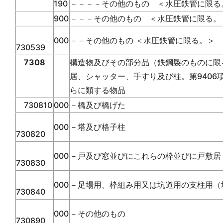
190
－－－－その他のもの ＜水圧鉄管に限る
900
－－－その他のもの ＜水圧鉄管に限る。
000
－－その他のもの ＜水圧鉄管に限る。＞
730539
7308
構造物及びその部分品（鉄鋼製のものに限
居、シャッター、手すり及び柱。第940
らに類する物品
730810
000
－橋及び橋げた
000
－塔及び格子柱
730820
000
－戸及び窓並びにこれらの枠並びに戸敷居
730830
000
－足場用、枠組み用又は坑道用の支柱用（
730840
000
－その他のもの
730890