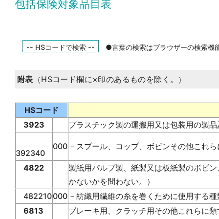
包括保険対象品目表
●言葉の検索はブラウザーの検索機
附表
（HSコード欄に×印のあるものを除く。）
HSコード
3923
プラスチック製の運搬用又は包装用の製品
000
－スプール、コップ、ボビンその他これら
392340
4822
製紙用パルプ製、紙製又は板紙製のボビン
かないかを問わない。）
482210
000
－紡織用繊維の糸を巻くために使用する種
6813
ブレーキ用、クラッチ用その他これらに類