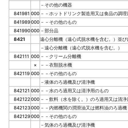
－その他の機器
841981
000
－－ホットドリンク製造用又は食品の調理
841989
000
－－その他のもの
841990
000
－部分品
8421
遠心分離機（遠心式脱水機を含む。）並び
－遠心分離機（遠心式脱水機を含む。）
842111
000
－－クリーム分離機
×
－－衣類脱水機
842119
000
－－その他のもの
－液体のろ過機及び清浄機
842121
000
－－水のろ過用又は清浄用のもの
842122
000
－－飲料（水を除く。）のろ過用又は清浄
842123
000
－－内燃機関の潤滑油又は燃料油のろ過機
842129
000
－－その他のもの
－気体のろ過機及び清浄機