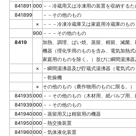
841891
000
－－冷蔵用又は冷凍用の装置を収納するた
841899
－－その他のもの
×
－－－冷凍冷蔵庫又は家庭用冷蔵庫のもの
900
－－－その他のもの
8419
加熱、調理、ばい焼、蒸留、精留、滅菌、
機器（理化学用のものを含み、電気加熱式
家庭用のものを除く。）並びに瞬間湯沸器
×
－瞬間湯沸器及び貯蔵式湯沸器（電気式の
－乾燥機
×
その他のもの（農作物用のものに限る。）
841935
000
－－その他のもの（木材用、紙パルプ用、
841939
000
－－その他のもの
841940
000
－蒸留用又は精留用の機器
841950
000
－熱交換装置
841960
000
－気体液化装置