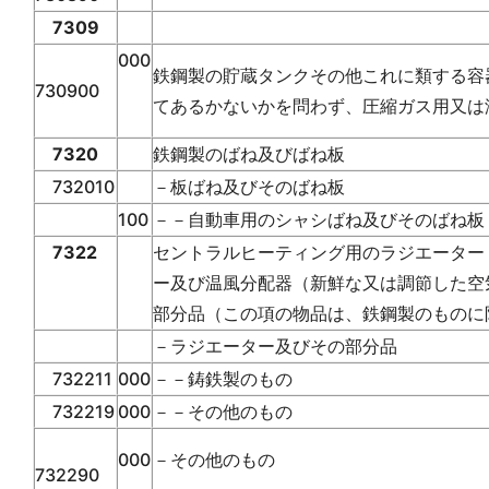
7309
000
鉄鋼製の貯蔵タンクその他これに類する容
730900
てあるかないかを問わず、圧縮ガス用又は
7320
鉄鋼製のばね及びばね板
732010
－板ばね及びそのばね板
100
－－自動車用のシャシばね及びそのばね板
7322
セントラルヒーティング用のラジエーター
ー及び温風分配器（新鮮な又は調節した空
部分品（この項の物品は、鉄鋼製のものに
－ラジエーター及びその部分品
732211
000
－－鋳鉄製のもの
732219
000
－－その他のもの
000
－その他のもの
732290