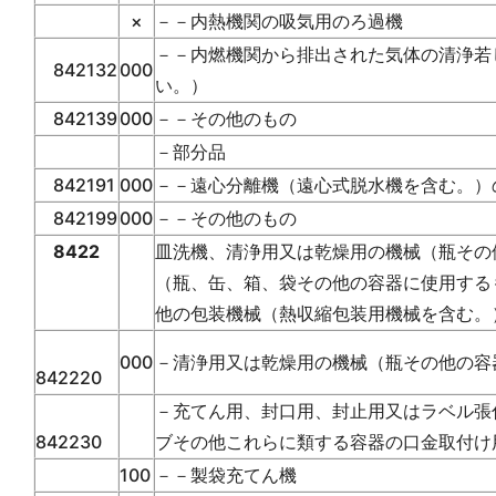
×
－－内熱機関の吸気用のろ過機
－－内燃機関から排出された気体の清浄若
842132
000
い。）
842139
000
－－その他のもの
－部分品
842191
000
－－遠心分離機（遠心式脱水機を含む。）
842199
000
－－その他のもの
8422
皿洗機、清浄用又は乾燥用の機械（瓶その
（瓶、缶、箱、袋その他の容器に使用する
他の包装機械（熱収縮包装用機械を含む。
000
－清浄用又は乾燥用の機械（瓶その他の容
842220
－充てん用、封口用、封止用又はラベル張
842230
ブその他これらに類する容器の口金取付け
100
－－製袋充てん機