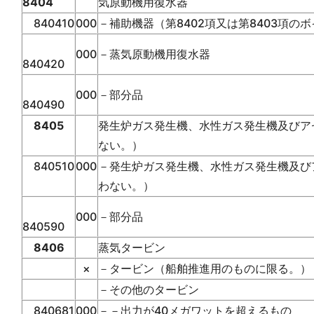
8404
気原動機用復水器
840410
000
－補助機器（第8402項又は第8403項の
000
－蒸気原動機用復水器
840420
000
－部分品
840490
8405
発生炉ガス発生機、水性ガス発生機及びア
ない。）
840510
000
－発生炉ガス発生機、水性ガス発生機及び
わない。）
000
－部分品
840590
8406
蒸気タービン
×
－タービン（船舶推進用のものに限る。）
－その他のタービン
840681
000
－－出力が40メガワットを超えるもの