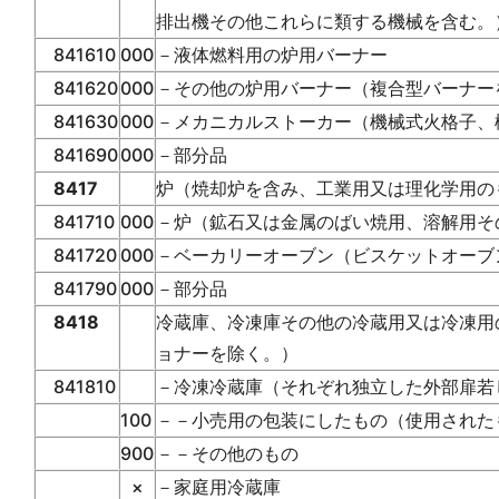
排出機その他これらに類する機械を含む。
841610
000
－液体燃料用の炉用バーナー
841620
000
－その他の炉用バーナー（複合型バーナー
841630
000
－メカニカルストーカー（機械式火格子、
841690
000
－部分品
8417
炉（焼却炉を含み、工業用又は理化学用の
841710
000
－炉（鉱石又は金属のばい焼用、溶解用そ
841720
000
－ベーカリーオーブン（ビスケットオーブ
841790
000
－部分品
8418
冷蔵庫、冷凍庫その他の冷蔵用又は冷凍用
ョナーを除く。）
841810
－冷凍冷蔵庫（それぞれ独立した外部扉若
100
－－小売用の包装にしたもの（使用された
900
－－その他のもの
×
－家庭用冷蔵庫