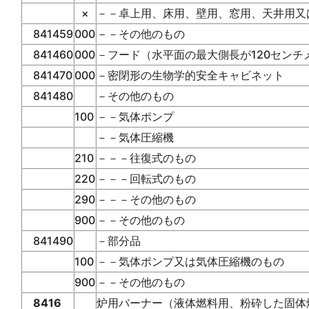
×
－－卓上用、床用、壁用、窓用、天井用又
841459
000
－－その他のもの
841460
000
－フード（水平面の最大側長が120セン
841470
000
－密閉形の生物学的安全キャビネット
841480
－その他のもの
100
－－気体ポンプ
－－気体圧縮機
210
－－－往復式のもの
220
－－－回転式のもの
290
－－－その他のもの
900
－－その他のもの
841490
－部分品
100
－－気体ポンプ又は気体圧縮機のもの
900
－－その他のもの
8416
炉用バーナー（液体燃料用、粉砕した固体