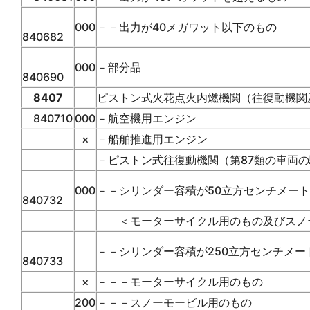
000
－－出力が40メガワット以下のもの
840682
000
－部分品
840690
8407
ピストン式火花点火内燃機関（往復動機関
840710
000
－航空機用エンジン
×
－船舶推進用エンジン
－ピストン式往復動機関（第87類の車両
000
－－シリンダー容積が50立方センチメート
840732
＜モーターサイクル用のもの及びスノー
－－シリンダー容積が250立方センチメー
840733
×
－－－モーターサイクル用のもの
200
－－－スノーモービル用のもの