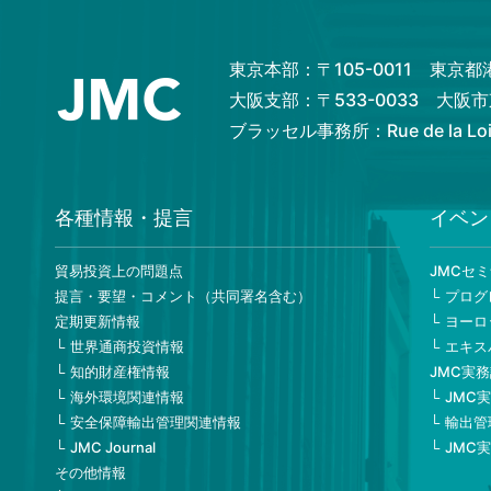
東京本部：〒105-0011 東京
大阪支部：〒533-0033 大
ブラッセル事務所：Rue de la Loi 82
各種情報・提言
イベン
貿易投資上の問題点
JMCセ
提言・要望・コメント（共同署名含む）
プログ
定期更新情報
ヨーロ
世界通商投資情報
エキス
知的財産権情報
JMC実
海外環境関連情報
JMC
安全保障輸出管理関連情報
輸出管
JMC Journal
JMC
その他情報