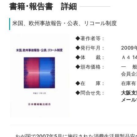
書籍･報告書 詳細
米国、欧州事故報告・公表、リコール制度
◆著作者等：
◆発行年月：
2009
◆体 裁：
Ａ４ 1
◆頒布価格：
一 般
会員企
◆在 庫：
在庫有
◆問合せ先：
大阪支
メール
わが国で2007年5月に施行された消費生活用製品