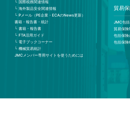
国際税務関連情報
貿易保
海外製品安全関連情報
Pメール（PE企業・ECAのNews更新）
書籍・報告書・統計
JMC包
書籍・報告書
貿易保険
FTA活用ガイド
包括保険
電子ブックコーナー
包括保険
機械貿易統計
JMCメンバー専用サイトを使うためには