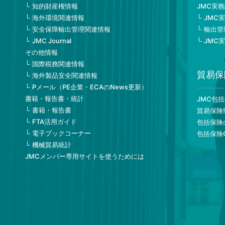
知的財産権情報
JMC実
海外環境関連情報
JMC
安全保障輸出管理関連情報
輸出管
JMC Journal
JMC
その他情報
国際税務関連情報
貿易保
海外製品安全関連情報
Pメール（PE企業・ECAのNews更新）
書籍・報告書・統計
JMC包
書籍・報告書
貿易保険
FTA活用ガイド
包括保険
電子ブックコーナー
包括保険
機械貿易統計
JMCメンバー専用サイトを使うためには