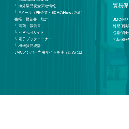
貿易保
海外製品安全関連情報
Pメール（PE企業・ECAのNews更新）
書籍・報告書・統計
JMC包
書籍・報告書
貿易保険
FTA活用ガイド
包括保険
電子ブックコーナー
包括保険
機械貿易統計
JMCメンバー専用サイトを使うためには