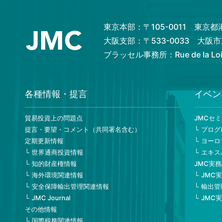
東京本部：〒105-0011 東京
大阪支部：〒533-0033 大
ブラッセル事務所：Rue de la Loi 82
各種情報・提言
イベン
貿易投資上の問題点
JMCセ
提言・要望・コメント（共同署名含む）
プログ
定期更新情報
ヨーロ
世界通商投資情報
エキス
知的財産権情報
JMC実
海外環境関連情報
JMC
安全保障輸出管理関連情報
輸出管
JMC Journal
JMC
その他情報
国際税務関連情報