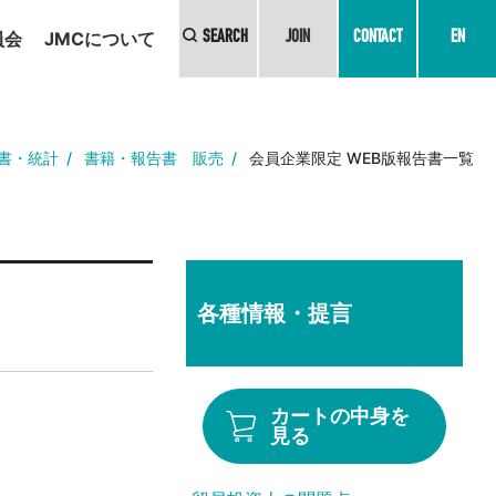
員会
JMCについて
SEARCH
JOIN
CONTACT
EN
書・統計
書籍・報告書 販売
会員企業限定 WEB版報告書一覧
各種情報・提言
カートの中身を
見る