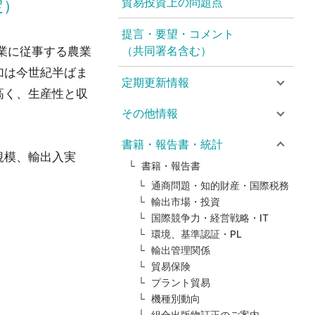
貿易投資上の問題点
定）
提言・要望・コメント
（共同署名含む）
業に従事する農業
加は今世紀半ばま
定期更新情報
高く、生産性と収
その他情報
書籍・報告書・統計
規模、輸出入実
書籍・報告書
。
通商問題・知的財産・国際税務
輸出市場・投資
国際競争力・経営戦略・IT
環境、基準認証・PL
輸出管理関係
貿易保険
プラント貿易
機種別動向
組合出版物訂正のご案内