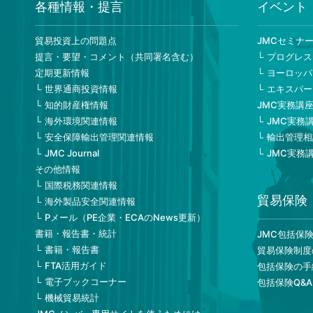
各種情報・提言
イベント
貿易投資上の問題点
JMCセミナ
提言・要望・コメント（共同署名含む）
プログレス
定期更新情報
ヨーロッパ
世界通商投資情報
エキスパー
知的財産権情報
JMC実務講
海外環境関連情報
JMC実務
安全保障輸出管理関連情報
輸出管理相
JMC Journal
JMC実務
その他情報
国際税務関連情報
貿易保険
海外製品安全関連情報
Pメール（PE企業・ECAのNews更新）
書籍・報告書・統計
JMC包括保
書籍・報告書
貿易保険制度
FTA活用ガイド
包括保険の手
電子ブックコーナー
包括保険Q&A
機械貿易統計