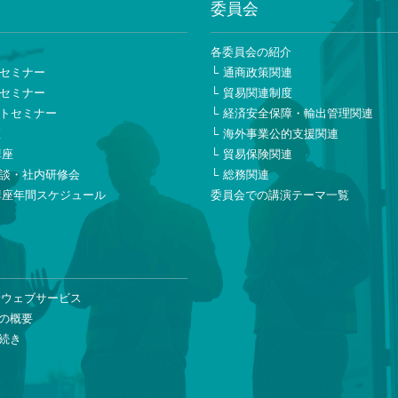
委員会
ー
各委員会の紹介
セミナー
通商政策関連
セミナー
貿易関連制度
トセミナー
経済安全保障・輸出管理関連
座
海外事業公的支援関連
講座
貿易保険関連
談・社内研修会
総務関連
講座年間スケジュール
委員会での講演テーマ一覧
険ウェブサービス
の概要
続き