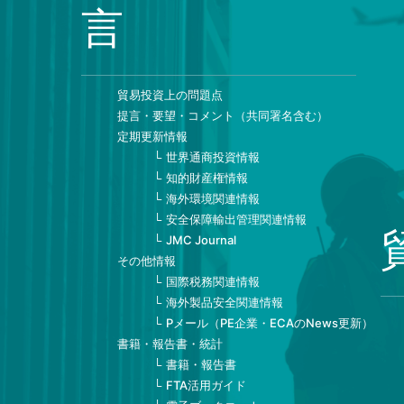
言
貿易投資上の問題点
提言・要望・コメント（共同署名含む）
定期更新情報
世界通商投資情報
知的財産権情報
海外環境関連情報
安全保障輸出管理関連情報
JMC Journal
その他情報
国際税務関連情報
海外製品安全関連情報
Pメール（PE企業・ECAのNews更新）
書籍・報告書・統計
書籍・報告書
FTA活用ガイド