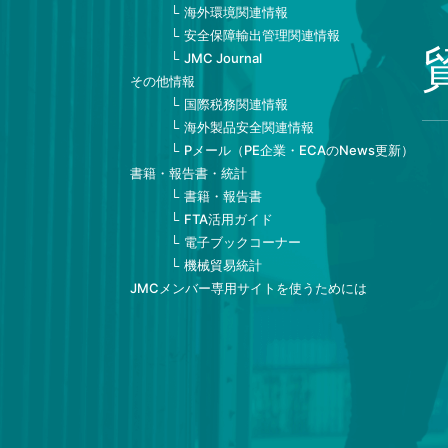
海外環境関連情報
安全保障輸出管理関連情報
JMC Journal
その他情報
国際税務関連情報
海外製品安全関連情報
Pメール（PE企業・ECAのNews更新）
書籍・報告書・統計
書籍・報告書
FTA活用ガイド
電子ブックコーナー
機械貿易統計
JMCメンバー専用サイトを使うためには