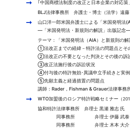
｢中国商標法制度の改正と日本企業の対応策
BLJ法律事務所 弁護士・博士（法学）遠藤 
山口洋一郎米国弁護士による「米国発明法(A
―「米国発明法・新規則の解説」出版記念
テーマ：「米国発明法（AIA）と新規則の解
①法改正までの経緯－特許法の問題点とそ
②法改正の不要となった判決とその後の訴
③改正法施行後の訴訟状況
④付与後の特許無効･異議申立手続きと実例
⑤先願主義と経過措置の問題点
講師：Rader，Fishman & Graue
WTO加盟後のロシア特許戦略セミナー
（201
協和特許法律事務所 弁理士 黒瀬 雅志 氏
同事務所 弁理士 伊藤 武泰 
同事務所 弁理士 木本 大介 