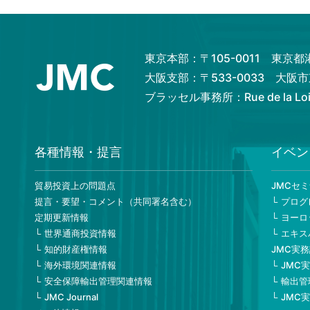
東京本部：〒105-0011 東京
大阪支部：〒533-0033 大
ブラッセル事務所：Rue de la Loi 82
各種情報・提言
イベン
貿易投資上の問題点
JMCセ
提言・要望・コメント（共同署名含む）
プログ
定期更新情報
ヨーロ
世界通商投資情報
エキス
知的財産権情報
JMC実
海外環境関連情報
JMC
安全保障輸出管理関連情報
輸出管
JMC Journal
JMC