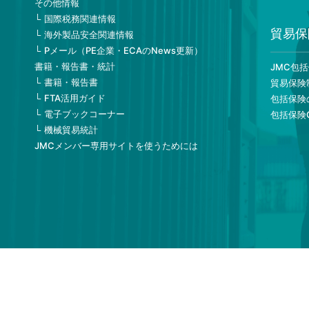
その他情報
国際税務関連情報
貿易保
海外製品安全関連情報
Pメール（PE企業・ECAのNews更新）
書籍・報告書・統計
JMC包
書籍・報告書
貿易保険
FTA活用ガイド
包括保険
電子ブックコーナー
包括保険
機械貿易統計
JMCメンバー専用サイトを使うためには