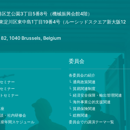
都港区芝公園3丁目5番8号（機械振興会館4階）
市東淀川区東中島1丁目19番4号（ルーシッドスクエア新大阪12
 1040 Brussels, Belgium
委員会
ー
各委員会の紹介
セミナー
通商政策関連
セミナー
貿易関連制度
トセミナー
経済安全保障・輸出管理関連
座
海外事業公的支援関連
講座
貿易保険関連
談・社内研修会
総務関連
講座年間スケジュール
委員会での講演テーマ一覧