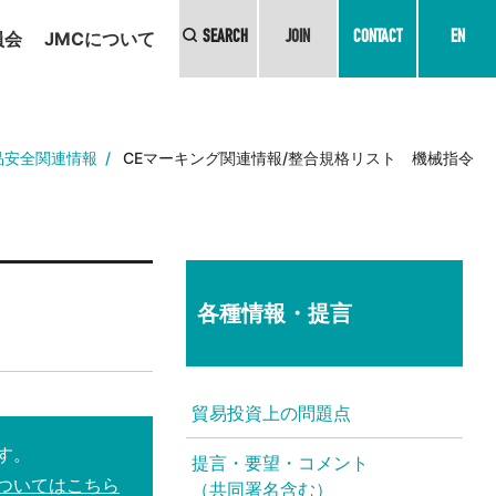
員会
JMCについて
SEARCH
JOIN
CONTACT
EN
品安全関連情報
CEマーキング関連情報/整合規格リスト 機械指令
各種情報・提言
貿易投資上の問題点
す。
提言・要望・コメント
ついてはこちら
（共同署名含む）