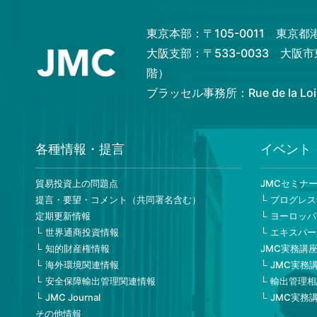
東京本部：〒105-0011 東京
大阪支部：〒533-0033 大阪
階）
ブラッセル事務所：Rue de la Loi 82,
各種情報・提言
イベント
貿易投資上の問題点
JMCセミナ
提言・要望・コメント（共同署名含む）
プログレス
定期更新情報
ヨーロッパ
世界通商投資情報
エキスパー
知的財産権情報
JMC実務講
海外環境関連情報
JMC実務
安全保障輸出管理関連情報
輸出管理相
JMC Journal
JMC実務
その他情報