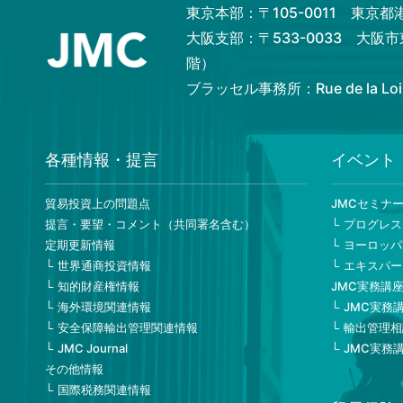
東京本部：〒105-0011 東京
大阪支部：〒533-0033 大阪
階）
ブラッセル事務所：Rue de la Loi 82,
各種情報・提言
イベント
貿易投資上の問題点
JMCセミナ
提言・要望・コメント（共同署名含む）
プログレス
定期更新情報
ヨーロッパ
世界通商投資情報
エキスパー
知的財産権情報
JMC実務講
海外環境関連情報
JMC実務
安全保障輸出管理関連情報
輸出管理相
JMC Journal
JMC実務
その他情報
国際税務関連情報