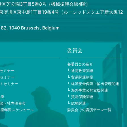
都港区芝公園3丁目5番8号（機械振興会館4階）
市東淀川区東中島1丁目19番4号（ルーシッドスクエア新大阪12
 1040 Brussels, Belgium
委員会
ー
各委員会の紹介
セミナー
通商政策関連
セミナー
貿易関連制度
トセミナー
経済安全保障・輸出管理関連
座
海外事業公的支援関連
講座
貿易保険関連
談・社内研修会
総務関連
講座年間スケジュール
委員会での講演テーマ一覧