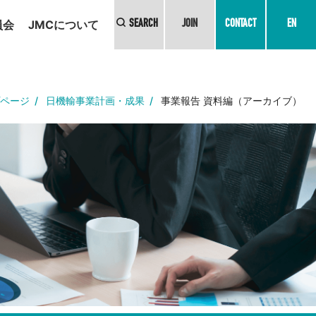
員会
JMCについて
SEARCH
JOIN
CONTACT
EN
ページ
日機輸事業計画・成果
事業報告 資料編（アーカイブ）