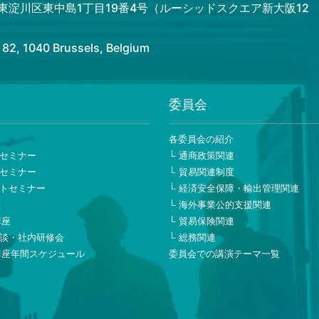
市東淀川区東中島1丁目19番4号（ルーシッドスクエア新大阪12
 1040 Brussels, Belgium
委員会
ー
各委員会の紹介
セミナー
通商政策関連
セミナー
貿易関連制度
トセミナー
経済安全保障・輸出管理関連
座
海外事業公的支援関連
講座
貿易保険関連
談・社内研修会
総務関連
講座年間スケジュール
委員会での講演テーマ一覧