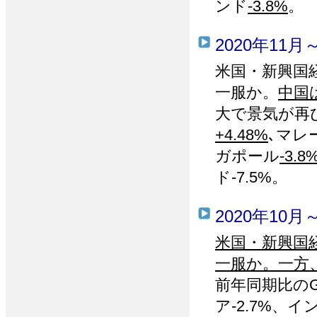
ンド
-3.8%
。
2020年11月
米国・新興国
一服か。
中国
大で景気が再
+4.48%
､マレー
ガポール
-3.8
ド-7.5%。
2020年10月
米国・新興国
一服か。
一方
前年同期比のG
ア-2.7%、イ