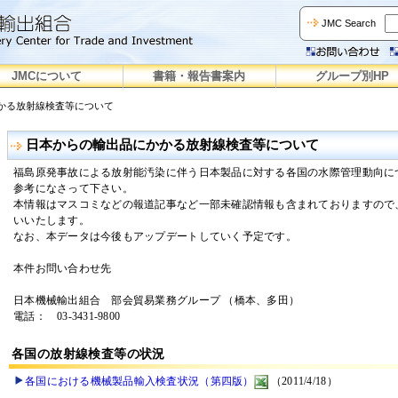
JMC Search
JMCについて
書籍・報告書案内
グループ別HP
かる放射線検査等について
日本からの輸出品にかかる放射線検査等について
福島原発事故による放射能汚染に伴う日本製品に対する各国の水際管理動向に
参考になさって下さい。
本情報はマスコミなどの報道記事など一部未確認情報も含まれておりますので
いいたします。
なお、本データは今後もアップデートしていく予定です。
本件お問い合わせ先
日本機械輸出組合 部会貿易業務グループ （橋本、多田）
電話： 03-3431-9800
各国の放射線検査等の状況
各国における機械製品輸入検査状況（第四版）
（2011/4/18）