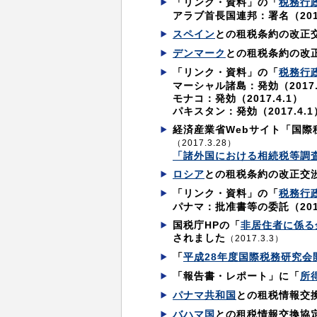
「リンク・資料」の「
税務行
アラブ首長国連邦：署名（2017
スペイン
との租税条約の改正
デンマーク
との租税条約の改
「リンク・資料」の「
税務行
マーシャル諸島：発効（2017.
モナコ：発効（2017.4.1）
パキスタン：発効（2017.4.1
経済産業省Webサイト「国
（2017.3.28）
「諸外国における相続税等調査
ロシア
との租税条約の改正交
「リンク・資料」の「
税務行
パナマ：批准書等の委託（2017.
国税庁HPの「
非居住者に係る
されました
（2017.3.3）
「
平成28年度国際税務研究会
「報告書・レポート」に「
所
パナマ共和国
との租税情報交
バハマ国
との租税情報交換協