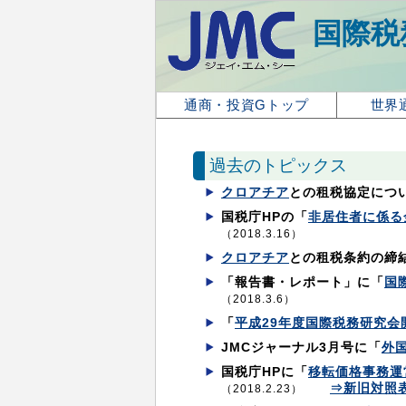
国際税
通商・投資Gトップ
世界
過去のトピックス
クロアチア
との租税協定につ
国税庁HPの「
非居住者に係る
（2018.3.16）
クロアチア
との租税条約の締
「報告書・レポート」に「
国
（2018.3.6）
「
平成29年度国際税務研究会
JMCジャーナル3月号に「
外
国税庁HPに「
移転価格事務運
⇒新旧対照
（2018.2.23）