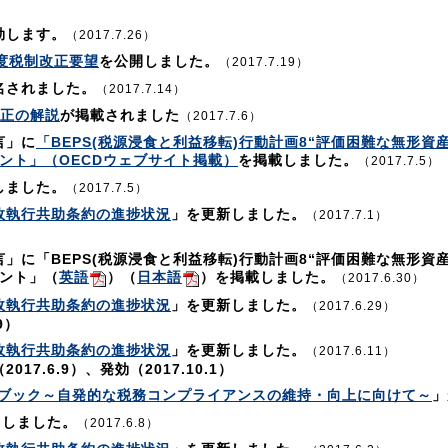
効します。
（2017.7.26）
年度税制改正要望
を公開しました。
（2017.7.19）
名されました。
（2017.7.14）
改正の解説
が掲載されました
（2017.7.6）
言」に
「BEPS(税源浸食と利益移転)行動計画8“評価困難な無形資
ント」（OECDウェブサイト掲載）
を掲載しました。
（2017.7.5）
しました。
（2017.7.5）
政執行共助条約の進捗状況
」を更新しました。
（2017.7.1）
」に「BEPS(税源浸食と利益移転)行動計画8“評価困難な無形資産
メント」（
英語
）（
日本語
）を掲載しました。
（2017.6.30）
政執行共助条約の進捗状況
」を更新しました。
（2017.6.29）
9）
政執行共助条約の進捗状況
」を更新しました。
（2017.6.11）
7.6.9）、発効（2017.10.1）
ブック～自発的な税務コンプライアンスの維持・向上に向けて～
」
名しました。
（2017.6.8）