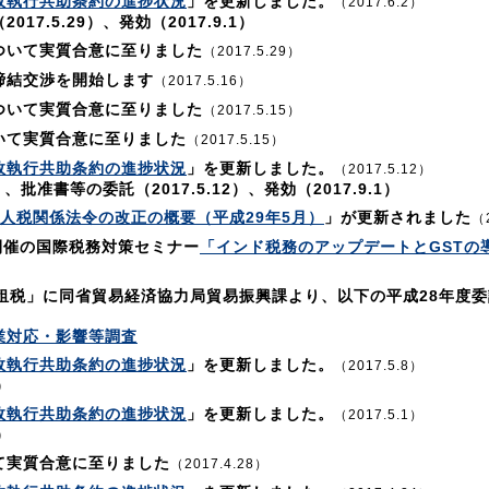
政執行共助条約の進捗状況
」を更新しました。
（2017.6.2）
7.5.29）、発効（2017.9.1）
ついて実質合意に至りました
（2017.5.29）
締結交渉を開始します
（2017.5.16）
ついて実質合意に至りました
（2017.5.15）
いて実質合意に至りました
（2017.5.15）
政執行共助条約の進捗状況
」を更新しました。
（2017.5.12）
）、批准書等の委託（2017.5.12）、発効（2017.9.1）
法人税関係法令の改正の概要（平成29年5月）
」が更新されました
（
開催の国際税務対策セミナー
「インド税務のアップデートとGSTの
際租税」に同省貿易経済協力局貿易振興課より、以下の平成28年度
業対応・影響等調査
政執行共助条約の進捗状況
」を更新しました。
（2017.5.8）
）
政執行共助条約の進捗状況
」を更新しました。
（2017.5.1）
）
て実質合意に至りました
（2017.4.28）