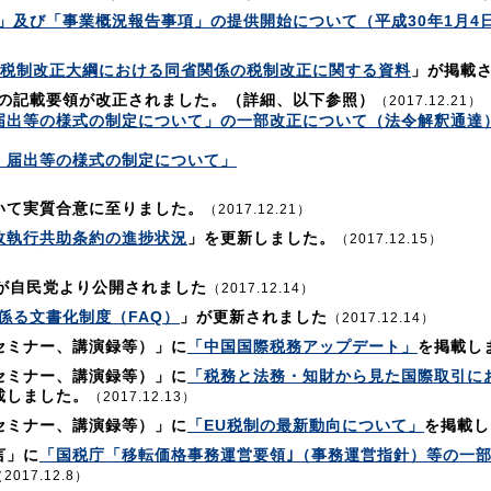
」及び「事業概況報告事項」の提供開始について（平成30年1月4
度税制改正大綱における同省関係の税制改正に関する資料
」が掲載
」の記載要領が改正されました。（詳細、以下参照）
（2017.12.21）
届出等の様式の制定について」の一部改正について（法令解釈通達
、届出等の様式の制定について」
いて実質合意に至りました。
（2017.12.21）
政執行共助条約の進捗状況
」を更新しました。
（2017.12.15）
が自民党より公開されました
（2017.12.14）
係る文書化制度（FAQ）
」が更新されました
（2017.12.14）
セミナー、講演録等）」に
「中国国際税務アップデート」
を掲載し
セミナー、講演録等）」に
「税務と法務・知財から見た国際取引に
載しました。
（2017.12.13）
セミナー、講演録等）」に
「EU税制の最新動向について」
を掲載し
言」に
「国税庁「移転価格事務運営要領｣（事務運営指針）等の一
2017.12.8）