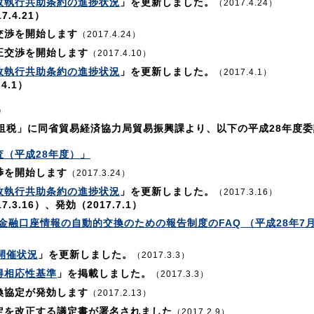
政執行共助条約の進捗状況
」を更新しました。
（2017.4.24）
.4.21）
交渉を開始します
（2017.4.24）
正交渉を開始します
（2017.4.10）
政執行共助条約の進捗状況
」を更新しました。
（2017.4.1）
4.1）
）
際租税」に同省貿易経済協力局貿易振興課より、以下の平成28年度
（平成28年度）」
渉を開始します
（2017.3.24）
政執行共助条約の進捗状況
」を更新しました。
（2017.3.16）
3.16）、発効（2017.7.1）
金融口座情報の自動的交換のための報告制度のFAQ （平成28年7月
開催状況
」を更新しました。
（2017.3.3）
得相応性基準
」を掲載しました。
（2017.3.3）
換協定が発効します
（2017.2.13）
定を改正する議定書が署名されました
（2017.2.9）