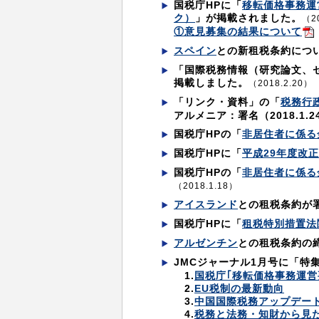
国税庁HPに「
移転価格事務運
ク）
」が掲載されました。
（2
①意見募集の結果について
スペイン
との新租税条約につ
「国際税務情報（研究論文、
掲載しました。
（2018.2.20）
「リンク・資料」の「
税務行
アルメニア：署名（2018.1.2
国税庁HPの「
非居住者に係る
国税庁HPに「
平成29年度改
国税庁HPの「
非居住者に係る
（2018.1.18）
アイスランド
との租税条約が
国税庁HPに「
租税特別措置法
アルゼンチン
との租税条約の
JMCジャーナル1月号に「特
1.
国税庁｢移転価格事務運
2.
EU税制の最新動向
3.
中国国際税務アップデー
4.
税務と法務・知財から見