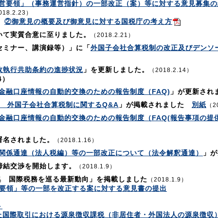
営要領」（事務運営指針）の一部改正（案）等に対する意見募集の結
018.2.23）
②御意見の概要及び御意見に対する国税庁の考え方
いて実質合意に至りました。
（2018.2.21）
セミナー、講演録等）」に「
外国子会社合算税制の改正及びデンソ
政執行共助条約の進捗状況
」を更新しました。
（2018.2.14）
4）
金融口座情報の自動的交換のための報告制度（FAQ)
」が更新され
正 外国子会社合算税制に関するQ&A
」が掲載されました
別紙
（2
金融口座情報の自動的交換のための報告制度（FAQ(報告事項の提供
署名されました。
（2018.1.16）
関係通達（法人税編）等の一部改正について（法令解釈通達）
」が
締結交渉を開始します。
（2018.1.9）
集 国際税務を巡る最新動向」を掲載しました
（2018.1.9）
営要領」等の一部を改正する案に対する意見書の提出
ト
た国際取引における源泉徴収課税（非居住者・外国法人の源泉徴収