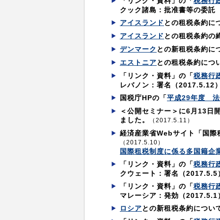
「リンク・資料」の「
税務行
クック諸島：批准書等の委託（201
アイスランド
との租税条約に
アイスランド
との租税条約の
デンマーク
との新租税条約に
エストニア
との租税条約につ
「リンク・資料」の「
税務行
レバノン：署名（2017.5.12
国税庁HPの「
平成29年度 
＜公開セミナー＞に6月13日
ました。
（2017.5.11）
経済産業省Webサイト「国
（2017.5.10）
国際租税制度に係る多国籍企
「リンク・資料」の「
税務行
クウェート：署名（2017.5.5
「リンク・資料」の「
税務行
マレーシア：発効（2017.5.1
ロシア
との新租税条約につい