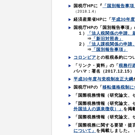
国税庁HPに『
「国別報告事項
（2018.1.4）
経済産業省HPに「
平成30年
国税庁HPの「国別報告事項
１）
「法人税関係の申請、
⇒
「新旧対照表」
２）
「法人課税関係の申請
⇒
「国別報告事項」
コロンビア
との租税条約につ
「リンク・資料」の「
税務行
バハマ：署名（2017.12.15）
平成30年度与党税制改正大綱
国税庁HPの「
移転価格税制に
「国際税務情報（研究論文、
「国際税務情報（研究論文、
外国法人の源泉徴収）」
を掲
「国際税務情報（研究論文、
「国際税務に関する要望・提
について」
を掲載しました。
（