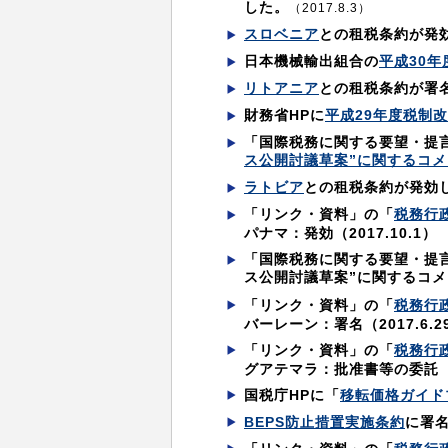
した。
（2017.8.3）
スロベニア
との租税条約が発
日本機械輸出組合の
平成30
リトアニア
との租税条約が署
財務省HPに
平成29年度税制
「国際税務に関する要望・提
ス公開討議草案”に関するコメ
ラトビア
との租税条約が発効
「リンク・資料」の「
税務行
パナマ：発効（2017.10.1）
「国際税務に関する要望・提言
ス公開討議草案”に関するコ
「リンク・資料」の「
税務行
バーレーン：署名（2017.6.2
「リンク・資料」の「
税務行
グアテマラ：批准書等の委託（201
国税庁HPに「
移転価格ガイド
BEPS防止措置実施条約
に署