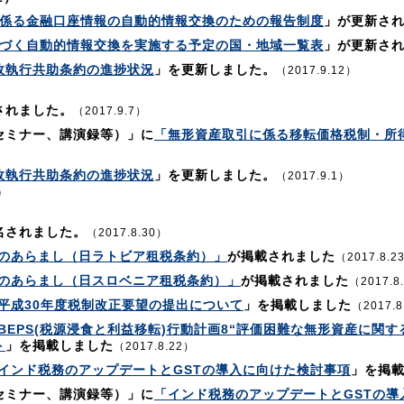
係る金融口座情報の自動的情報交換のための報告制度
」が更新さ
基づく自動的情報交換を実施する予定の国・地域一覧表
」が更新さ
政執行共助条約の進捗状況
」を更新しました。
（2017.9.12）
）
されました。
（2017.9.7）
セミナー、講演録等）」に
「無形資産取引に係る移転価格税制・所
政執行共助条約の進捗状況
」を更新しました。
（2017.9.1）
）
名されました。
（2017.8.30）
のあらまし（日ラトビア租税条約）」
が掲載されました
（2017.8.2
のあらまし（日スロベニア租税条約）」
が掲載されました
（2017.8
平成30年度税制改正要望の提出について
」を掲載しました
（2017.8
BEPS(税源浸食と利益移転)行動計画8“評価困難な無形資産に関
ト
」を掲載しました
（2017.8.22）
インド税務のアップデートとGSTの導入に向けた検討事項
」を掲
セミナー、講演録等）」に
「インド税務のアップデートとGSTの導