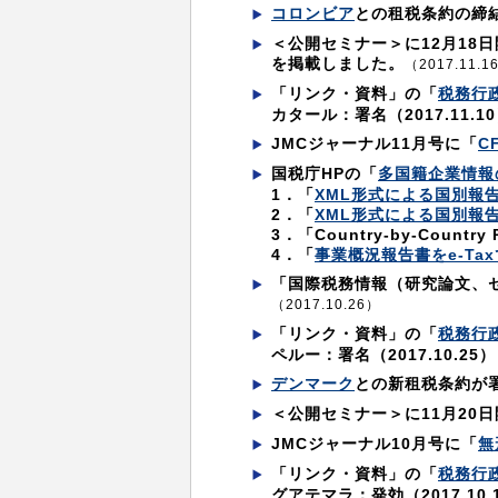
コロンビア
との租税条約の締
＜公開セミナー＞に12月1
を掲載しました。
（2017.11.1
「リンク・資料」の「
税務行
カタール：署名（2017.11.1
JMCジャーナル11月号に「
C
国税庁HPの「
多国籍企業情報
1．「
XML形式による国別報
2．「
XML形式による国別報
3．「Country-by-Country
4．「
事業概況報告書をe-Ta
「国際税務情報（研究論文、
（2017.10.26）
「リンク・資料」の「
税務行
ペルー：署名（2017.10.25）
デンマーク
との新租税条約が
＜公開セミナー＞に11月20
JMCジャーナル10月号に「
無
「リンク・資料」の「
税務行
グアテマラ：発効（2017.10.