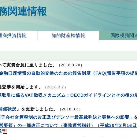
務関連情報
通商投資情報
知的財産権情報
国際税務関
いて実質合意に至りました。
（2018.3.20）
金融口座情報の自動的交換のための報告制度（FAQ(報告事項の提供
結交渉を開始します。
（2018.3.7）
際取引に係るVAT徴収メカニズム：OECDガイドラインとその後の
開催状況
」を更新しました。
（2018.3.6）
国子会社合算税制の改正及びデンソー最高裁判決と実務への影響」
営要領」の一部改正について（事務運営指針）（平成30年2月16日
表