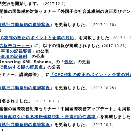
結交渉を開始します。
（2017.12.4）
8日開催の国際税務対策セミナー「外国子会社合算税制の改正及びデ
6）
政執行共助条約の進捗状況
」を更新しました。
（2017.11.10）
0）
FC税制の改正のポイントと企業の対応
」を掲載しました
（2017.11.
の報告コーナー
」に、以下の情報が掲載されました
（2017.10.27）
告事項の記録要領
」の公表
告事項の記録例
」の公表
 Reporting XML Schema」の「
仮訳
」の更新
xで提供する際の留意点
」の公表
セミナー、講演録等）」に
「CFC税制の改正のポイントと企業の対
政執行共助条約の進捗状況
」を更新しました。
（2017.10.25）
署名されました。
（2017.10.11）
日開催の国際税務対策セミナー「中国国際税務アップデート」を掲
形資産取引に係る移転価格税制・所得相応性基準
」を掲載しました
政執行共助条約の進捗状況
」を更新しました。
（2017.10.1）
1）