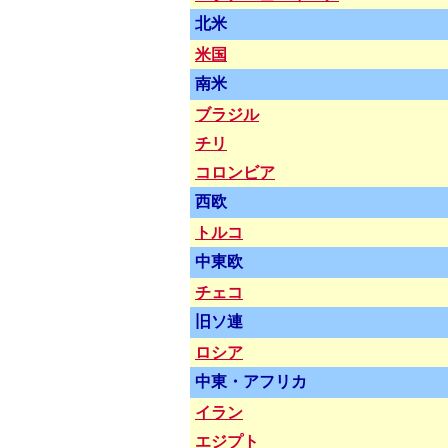
北米
米国
南米
ブラジル
チリ
コロンビア
西欧
トルコ
中東欧
チェコ
旧ソ連
ロシア
中東・アフリカ
イラン
エジプト