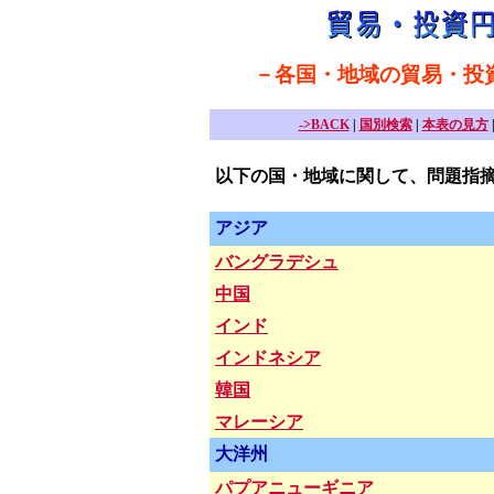
－各国・地域の貿易・投資
->BACK
|
国別検索
|
本表の見方
以下の国・地域に関して、問題指
アジア
バングラデシュ
中国
インド
インドネシア
韓国
マレーシア
大洋州
パプアニューギニア