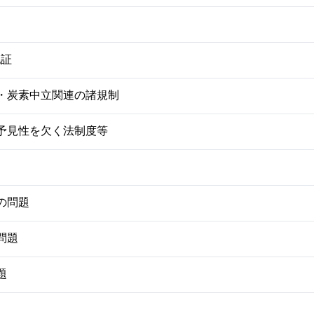
認証
理・炭素中立関連の諸規制
・予見性を欠く法制度等
連の問題
問題
題