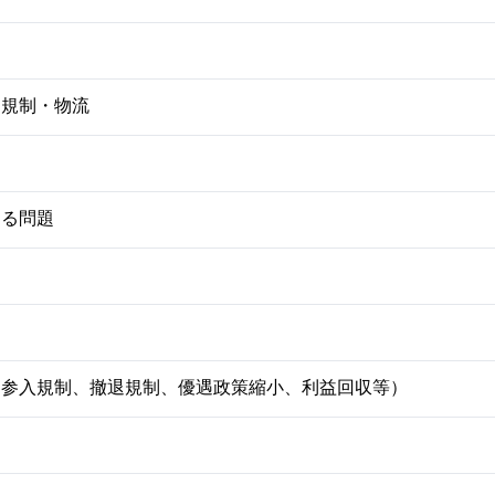
関規制・物流
する問題
壁（参入規制、撤退規制、優遇政策縮小、利益回収等）