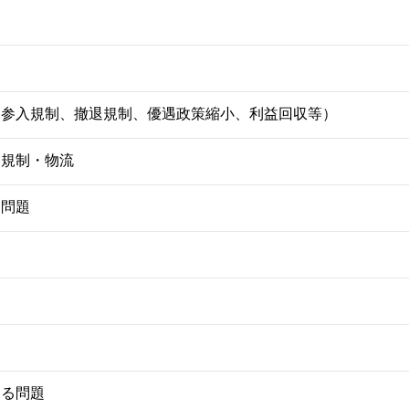
壁（参入規制、撤退規制、優遇政策縮小、利益回収等）
関規制・物流
る問題
する問題