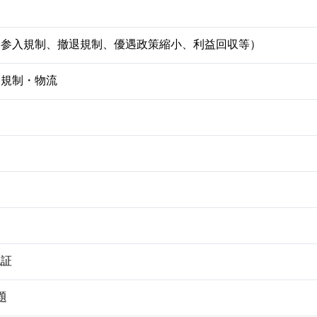
壁（参入規制、撤退規制、優遇政策縮小、利益回収等）
関規制・物流
認証
題