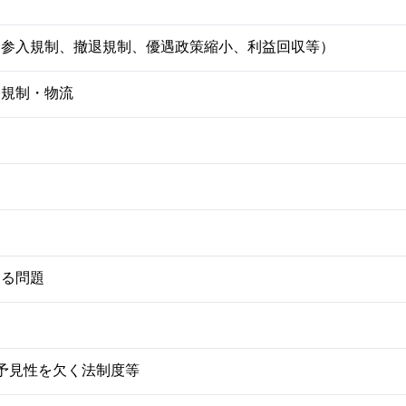
壁（参入規制、撤退規制、優遇政策縮小、利益回収等）
関規制・物流
する問題
・予見性を欠く法制度等