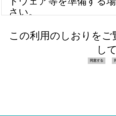
トウェア等を準備する場
さい。
◎申し込みに際して、
この利用のしおりをご
◆利用料金は、申し込み
し
CISTEC賛助会員につ
◆利用料金の支払いは、
料は利用者負担、請求書
す。
◆一旦申込まれた利用申
ん。また、納めた料金の