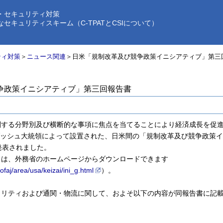
・セキュリティ対策
ュリティスキーム（C-TPATとCSIについて）
ティ対策
＞
ニュース関連
＞日米「規制改革及び競争政策イニシアティブ」第三
争政策イニシアティブ」第三回報告書
関する分野別及び横断的な事項に焦点を当てることにより経済成長を促
とブッシュ大統領によって設置された、日米間の「規制改革及び競争政策
発表されました。
）は、外務省のホームページからダウンロードできます
faj/area/usa/keizai/ini_g.html
）。
ュリティおよび通関・物流に関して、およそ以下の内容が同報告書に記