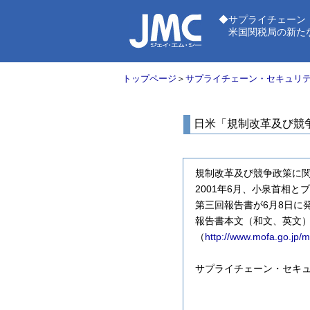
◆サプライチェーン
米国関税局の新たなセキ
トップページ
＞
サプライチェーン・セキュリ
日米「規制改革及び競
規制改革及び競争政策に
2001年6月、小泉首相
第三回報告書が6月8日に
報告書本文（和文、英文
（
http://www.mofa.go.jp/mo
サプライチェーン・セキ