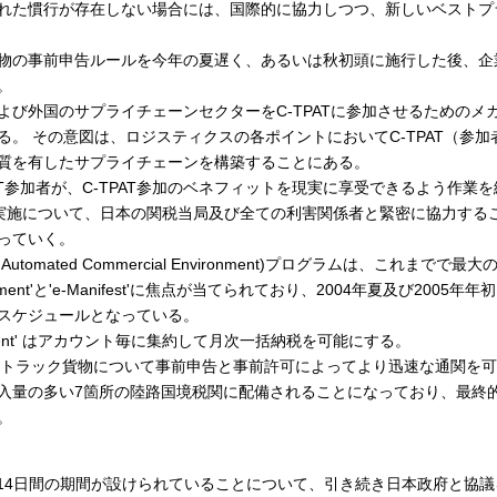
れた慣行が存在しない場合には、国際的に協力しつつ、新しいベストプ
貨物の事前申告ルールを今年の夏遅く、あるいは秋初頭に施行した後、
。
および外国のサプライチェーンセクターをC-TPATに参加させるための
る。 その意図は、ロジスティクスの各ポイントにおいてC-TPAT（参
質を有したサプライチェーンを構築することにある。
PAT参加者が、C-TPAT参加のベネフィットを現実に享受できるよう作業
Iの実施について、日本の関税当局及び全ての利害関係者と緊密に協力する
っていく。
（Automated Commercial Environment)プログラムは、これまで
 Payment'と'e-Manifest'に焦点が当てられており、2004年夏及び20
スケジュールとなっている。
 Payment' はアカウント毎に集約して月次一括納税を可能にする。
est'は、トラック貨物について事前申告と事前許可によってより迅速な通関を
入量の多い7箇所の陸路国境税関に配備されることになっており、最終
。
14日間の期間が設けられていることについて、引き続き日本政府と協議