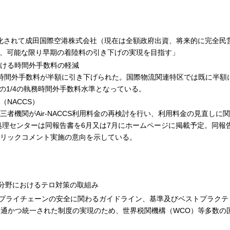
化されて成田国際空港株式会社（現在は全額政府出資、将来的に完全民
、可能な限り早期の着陸料の引き下げの実現を目指す」
ける時間外手数料の軽減
時間外手数料が半額に引き下げられた。国際物流関連特区では既に半額
月の1/4の執務時間外手数料水準となっている。
NACCS）
三者機関がAir-NACCS利用料金の再検討を行い、利用料金の見直しに
処理センターは同報告書を6月又は7月にホームページに掲載予定。同報
リックコメント実施の意向を示している。
分野におけるテロ対策の取組み
プライチェーンの安全に関わるガイドライン、基準及びベストプラクテ
共通かつ統一された制度の実現のため、世界税関機構（WCO）等多数の