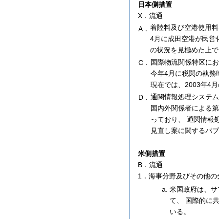
日本側措置
X．流通
着陸料及び空港使用料
A．
4月に成田空港が民営
の状況を見極めた上で
国際物流関係特区にお
C．
今年4月に税関の執務
現在では、2003年4
通関情報処理システム（
D．
国内外関係者による第
っており、 通関情報
見直し案に関するパブ
米側措置
B．流通
1．海事分野及びその他の
米国政府は、サ
て、 国際的に
いる。