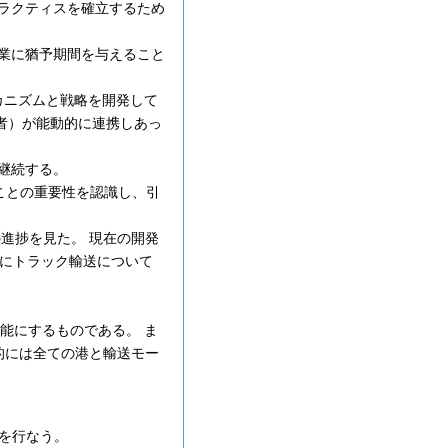
ラクティスを確立するため
企業に猶予期間を与えること
メカニズムと戦略を開発して
加者）が能動的に連携しあっ
を継続する。
ことの重要性を認識し、引
で最大の進捗を見た。 現在の開発
05年年初にトラック輸送について
可能にするものである。 ま
的には全ての港と輸送モー
を行なう。