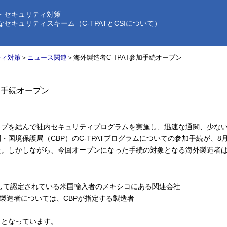
・セキュリティ対策
ュリティスキーム（C-TPATとCSIについて）
ティ対策
＞
ニュース関連
＞海外製造者C-TPAT参加手続オープン
加手続オープン
ップを結んで社内セキュリティプログラムを実施し、迅速な通関、少な
・国境保護局（CBP）のC-TPATプログラムについての参加手続が、8
た。しかしながら、今回オープンになった手続の対象となる海外製造者
者として認定されている米国輸入者のメキシコにある関連会社
製造者については、CBPが指定する製造者
りとなっています。