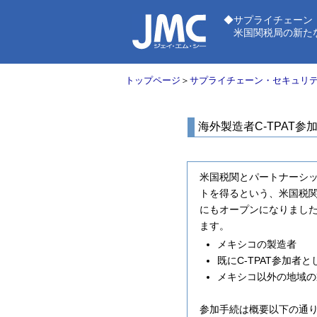
◆サプライチェーン
米国関税局の新たなセキ
トップページ
＞
サプライチェーン・セキュリ
海外製造者C-TPAT参
米国税関とパートナーシ
トを得るという、米国税関
にもオープンになりまし
ます。
メキシコの製造者
既にC-TPAT参加
メキシコ以外の地域の
参加手続は概要以下の通