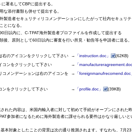
ントに署名してCBPに提出する。
用な添付書類も併せて提出する。
外製造者セキュリティリコメンデーションにしたがって社内セキュリテ
ことになる。
0日以内に、C-TPAT海外製造者プロファイルを作成して提出する
受領後、原則として60日以内に審査を行い所見・勧告等を申請者に送る。
は右のアイコンをクリックして下さい
→
「instruction.doc」
(62KB)
イコンをクリックして下さい
→
「manufactureragreement.d
リコメンデーションは右のアイコンを
→
「foreignmanufrecomend.do
コンをクリックして下さい
→
「profile.doc」
(39KB)
記された内容は、米国内輸入者に対して初めて手続がオープンにされた昨
TPAT参加者になるために海外製造者に課せられる要件はかなり厳しい
基本対象としたことの背景は次の通り推測されます。すなわち、7月23日