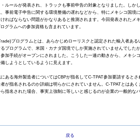
ド・ルールが発表され、トラックも事前申告の対象となりました。しか
況、事前電子申告に関する環境整備の遅れなどから、特にメキシコ国境
ければならない問題がかなりあると推測されます。今回発表されたメキ
Tプログラムへの参加資格も含まれています。
Secure Trade)プログラムとは、あらかじめローリスクと認定された輸入
するプログラムで、米国・カナダ国境でしか実施されていませんでしたが
も参加手続がオープンにされました。こうした一連の動きから、メキシ
整備しようとしているように見えます。
にある海外製造者についてはCBPが指名してC-TPAT参加要請すると
者が指名されるのか詳細は明らかにされていません。C-TPATとはあ
から指名された場合、事実上強制に等しいと感じるのが企業の一般的な
戻る