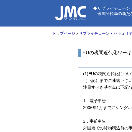
◆サプライチェーン
米国関税局の新たなセキ
トップページ
＞
サプライチェーン・セキュリ
EUの税関近代化ワーキ
(1)EUの税関近代化につ
（下記）までご連絡下さ
注目すべき基本点は下記4
1．電子申告
2006年1月までにシン
2．事前申告
外国港での貨物積込前の事