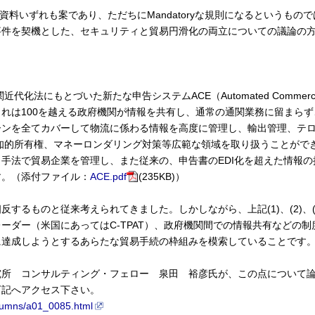
資料いずれも案であり、ただちにMandatoryな規則になるというもの
事件を契機とした、セキュリティと貿易円滑化の両立についての議論の
代化法にもとづいた新たな申告システムACE（Automated Commercial 
れは100を越える政府機関が情報を共有し、通常の通関業務に留まら
ーンを全てカバーして物流に係わる情報を高度に管理し、輸出管理、テ
知的所有権、マネーロンダリング対策等広範な領域を取り扱うことがで
手法で貿易企業を管理し、また従来の、申告書のEDI化を超えた情報
す。（添付ファイル：
ACE.pdf
(235KB)）
反するものと従来考えられてきました。しかしながら、上記(1)、(2)、
ーダー（米国にあってはC-TPAT）、政府機関間での情報共有などの
に達成しようとするあらたな貿易手続の枠組みを模索していることです
究所 コンサルティング・フェロー 泉田 裕彦氏が、この点について
下記へアクセス下さい。
columns/a01_0085.html