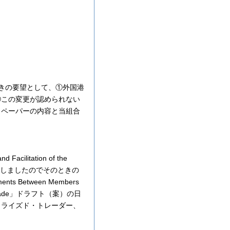
きの要望として、①外国港
②この変更が認められない
・ペーパーの内容と当組合
tation of the
職も出席しましたのでそのときの
ments Between Members
ational Trade」ドラフト（案）の日
ソライズド・トレーダー、