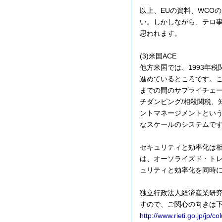
以上、EUの資料、WCOの
い。しかしながら、テロ
思われます。
(3)米国ACE
他方米国では、1993年税関近
進めているところです。こ
までの間のサプライチェ
チダンピング/相殺関税、
ントマネージメントという
なスケールのシステムで
セキュリティと効率化は相
は、オーソライズド・トレ
ュリティと効率化を同時
独立行政法人経済産業研
すので、ご関心の向きは
http://www.rieti.go.jp/jp/