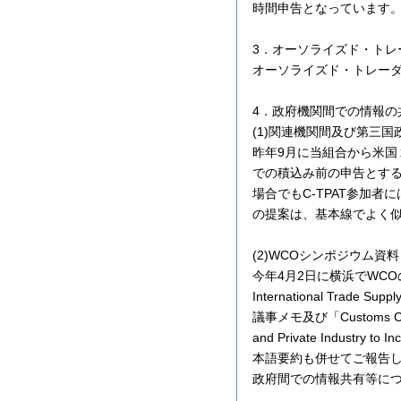
時間申告となっています
3．オーソライズド・トレ
オーソライズド・トレー
4．政府機関間での情報の
(1)関連機関間及び第三
昨年9月に当組合から米
での積込み前の申告とす
場合でもC-TPAT参加
の提案は、基本線でよく
(2)WCOシンポジウム資料
今年4月2日に横浜でWCOのシン
International T
議事メモ及び「Customs Co-oper
and Private Industry to
本語要約も併せてご報告
政府間での情報共有等に