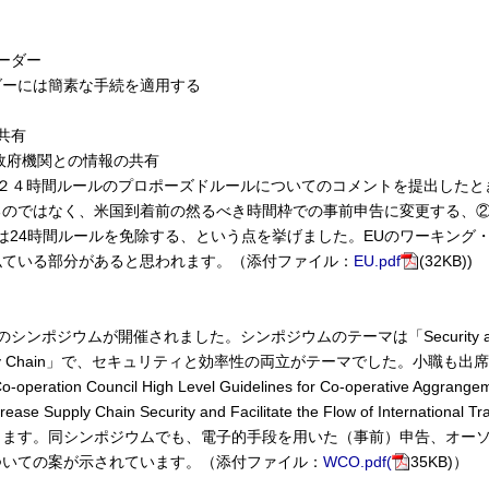
。
ーダー
ダーには簡素な手続を適用する
共有
国政府機関との情報の共有
国２４時間ルールのプロポーズドルールについてのコメントを提出したと
るのではなく、米国到着前の然るべき時間枠での事前申告に変更する、
者には24時間ルールを免除する、という点を挙げました。EUのワーキング
似ている部分があると思われます。（添付ファイル：
EU.pdf
(32KB))
ポジウムが開催されました。シンポジウムのテーマは「Security and Facili
rade Supply Chain」で、セキュリティと効率性の両立がテーマでした。小
ation Council High Level Guidelines for Co-operative Aggrange
 Increase Supply Chain Security and Facilitate the Flow of Intern
します。同シンポジウムでも、電子的手段を用いた（事前）申告、オー
ついての案が示されています。（添付ファイル：
WCO.pdf(
35KB)）