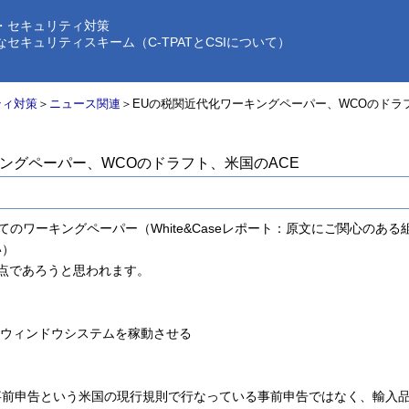
・セキュリティ対策
ュリティスキーム（C-TPATとCSIについて）
ティ対策
＞
ニュース関連
＞EUの税関近代化ワーキングペーパー、WCOのドラ
ングペーパー、WCOのドラフト、米国のACE
いてのワーキングペーパー（White&Caseレポート：原文にご関心のあ
い）
点であろうと思われます。
グルウィンドウシステムを稼動させる
前申告という米国の現行規則で行なっている事前申告ではなく、輸入品に