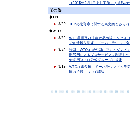
（2015年3月1日より実施）；複数
その他
◆
TPP
3/30
TPPの投資章に関する条文案とみら
◆
WTO
3/25
WTO農業及び非農産品市場アクセス
でも進展を見ず、ドーハ・ラウンド全
3/24
米国、WTO加盟各国にアンチダンピ
間部門によるプロサービスを利用した
会迂回防止非公式グループに提出
3/19
WTO加盟各国、ドーハラウンドの農業
国の待遇について議論