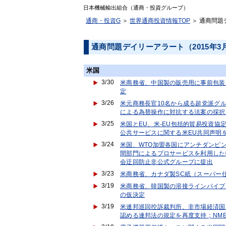
日本機械輸出組合（通商・投資グループ）
通商・投資G
＞
世界通商投資情報TOP
＞ 通商問題
通商問題デイリーアラート（2015年3
米国
3/30
米商務省、中国製の販売用に事前包装
定
3/26
米元商務長官10名から成る超党派グ
による為替操作に対抗する法案の採択
3/25
米国とEU、米-EU包括的貿易投資協
公共サービスに関する米EU共同声明
3/24
米国、WTO加盟各国にアンチダンピ
間部門によるプロサービスを利用した
会迂回防止非公式グループに提出
3/23
米商務省、カナダ製SC紙（スーパー
3/19
米商務省、韓国製の溶接ラインパイプ
の仮決定
3/19
米連邦巡回控訴裁判所、非市場経済国
認める連邦法の規定を再度支持；NM