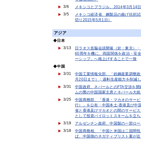
3/6
メキシコとブラジル、2014年3月1
3/5
メキシコ経済省、鋼製品の曲げ抗折試
切り2015年5月1日）
アジア
◆
日本
3/13
日ラオス首脳会談開催（於：東京）；
60周年を機に、両国関係を政治・安
ーシップ」へ格上げすることで一致
◆
中国
3/31
中国工業情報化部、「鉄鋼産業調整政策
月20日まで）；過剰生産能力を削減
3/31
中国政府、ネパールとのFTA交渉を
ムの際の中国国家主席とネパール大統
3/25
中国商務部、「香港・マカオのサービ
行）」を公布；中国本土-香港及び中国
省と香港及びマカオとの間のサービス貿
として投資パイロットスキームを立ち
3/19
アルゼンチン政府、中国製の一部ロー
3/18
中国商務相、「中国と米国は二国間投資
ば、中国側のネガティブリスト案が近