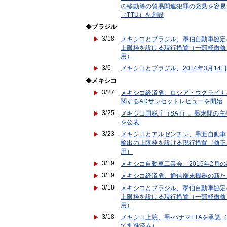
の移動等の貿易関連犯罪の発見を容易
（TTU）を創設
◆
ブラジル
3/18
メキシコとブラジル、墨伯自動車協定
上限枠を設ける現行措置（一部軽微修正
用）
3/6
メキシコとブラジル、2014年3月1
◆
メキシコ
3/27
メキシコ経済省、ロシア・ウクライナ
関するADサンセットレビューを開始
3/25
メキシコ国税庁（SAT）、墨米間の
を公表
3/23
メキシコとアルゼンチン、墨亜自動車
輸出の上限枠を設ける現行措置（修正版
用）
3/19
メキシコ自動車工業会、2015年2
3/19
メキシコ経済省、通信端末機器の新た
3/18
メキシコとブラジル、墨伯自動車協定
上限枠を設ける現行措置（一部軽微修正
用）
3/18
メキシコ上院、墨-パナマFTAを承認（
て批准済み）