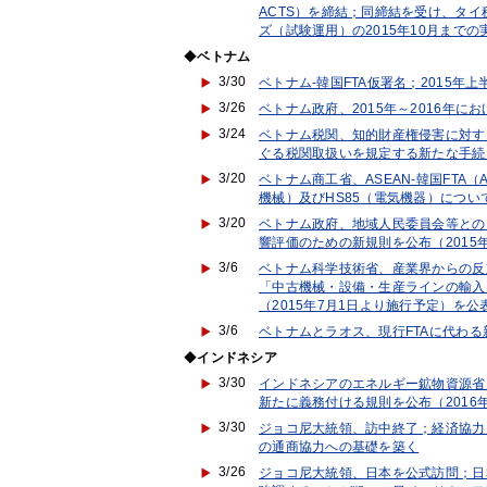
ACTS）を締結；同締結を受け、タイ
ズ（試験運用）の2015年10月まで
◆
ベトナム
3/30
ベトナム-韓国FTA仮署名；2015年
3/26
ベトナム政府、2015年～2016年
3/24
ベトナム税関、知的財産権侵害に対す
ぐる税関取扱いを規定する新たな手続
3/20
ベトナム商工省、ASEAN-韓国FTA
機械）及びHS85（電気機器）について
3/20
ベトナム政府、地域人民委員会等との
響評価のための新規則を公布（2015
3/6
ベトナム科学技術省、産業界からの反
「中古機械・設備・生産ラインの輸入に関す
（2015年7月1日より施行予定）を公
3/6
ベトナムとラオス、現行FTAに代わる
◆
インドネシア
3/30
インドネシアのエネルギー鉱物資源省
新たに義務付ける規則を公布（2016
3/30
ジョコ尼大統領、訪中終了；経済協力
の通商協力への基礎を築く
3/26
ジョコ尼大統領、日本を公式訪問；日