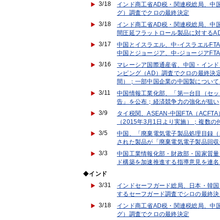
3/18
インド商工省AD税・関連税総局、中
グ）調査でクロの最終決定
3/18
インド商工省AD税・関連税総局、中
間圧延フラットロール製品に対するA
3/17
中国とイスラエル、中-イスラエルFT
中国とジョージア、中-ジョージアFT
3/16
マレーシア国際通産省、中国・インド
ンピング（AD）調査でクロの最終決定（
間）；一部中国企業の中国製について
3/11
中国情報工業化部、「第一台目（セッ
告」を公布；経済競争力の強化が狙い
3/9
タイ税関、ASEAN-中国FTA（AC
（2015年3月1日より実施）；複数
3/5
中国、「廃棄電気電子製品処理目録（2
された製品が「廃棄電気電子製品回収
3/3
中国工業情報化部・財政部・国家質量
ド構築を加速推進する指導意見を連名
◆
インド
3/31
インドセーフガード総局、日本・韓国
するセーフガード調査でシロの最終決
3/18
インド商工省AD税・関連税総局、中
グ）調査でクロの最終決定