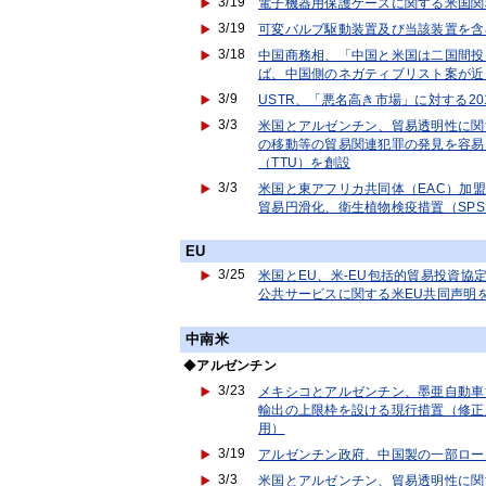
3/19
電子機器用保護ケースに関する米国関
3/19
可変バルブ駆動装置及び当該装置を含
3/18
中国商務相、「中国と米国は二国間投資
ば、中国側のネガティブリスト案が近
3/9
USTR、「悪名高き市場」に対する2
3/3
米国とアルゼンチン、貿易透明性に関
の移動等の貿易関連犯罪の発見を容易
（TTU）を創設
3/3
米国と東アフリカ共同体（EAC）加
貿易円滑化、衛生植物検疫措置（SP
EU
3/25
米国とEU、米-EU包括的貿易投資協
公共サービスに関する米EU共同声明
中南米
◆
アルゼンチン
3/23
メキシコとアルゼンチン、墨亜自動車
輸出の上限枠を設ける現行措置（修正版
用）
3/19
アルゼンチン政府、中国製の一部ロー
3/3
米国とアルゼンチン、貿易透明性に関