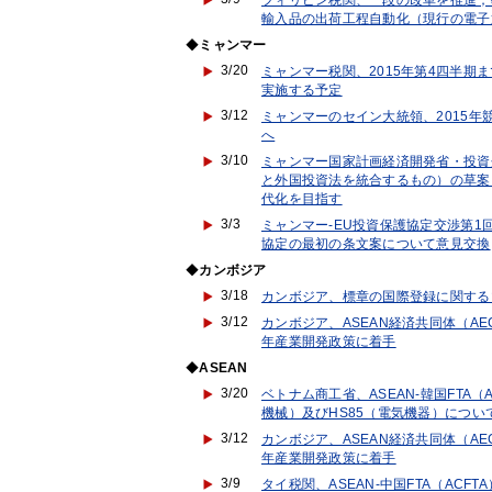
フィリピン税関、一段の改革を推進；
輸入品の出荷工程自動化（現行の電子
◆
ミャンマー
3/20
ミャンマー税関、2015年第4四半期
実施する予定
3/12
ミャンマーのセイン大統領、2015
へ
3/10
ミャンマー国家計画経済開発省・投資
と外国投資法を統合するもの）の草案に
代化を目指す
3/3
ミャンマー-EU投資保護協定交渉第
協定の最初の条文案について意見交換
◆
カンボジア
3/18
カンボジア、標章の国際登録に関する
3/12
カンボジア、ASEAN経済共同体（AE
年産業開発政策に着手
◆
ASEAN
3/20
ベトナム商工省、ASEAN-韓国FTA
機械）及びHS85（電気機器）について
3/12
カンボジア、ASEAN経済共同体（AE
年産業開発政策に着手
3/9
タイ税関、ASEAN-中国FTA（AC