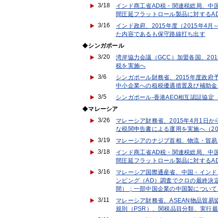
3/18
インド商工省AD税・関連税総局、中
間圧延フラットロール製品に対するA
3/16
インド政府、2015年度（2015年4
た内容であるも保守路線打ち出す
◆
シンガポール
3/20
湾岸協力会議（GCC）加盟各国、201
税を実施へ
3/6
シンガポール財務省、2015年度政
中小企業への租税優遇措置及び補助金
3/5
シンガポール-香港AEO相互認証協定（
◆
マレーシア
3/26
マレーシア財務省、2015年4月1日
な税関申告書による運用を実施へ（20
3/19
マレーシアのナジブ首相、物流・貿易
3/18
インド商工省AD税・関連税総局、中
間圧延フラットロール製品に対するA
3/16
マレーシア国際通産省、中国・インド
ンピング（AD）調査でクロの最終決定（
間）；一部中国企業の中国製について
3/11
マレーシア財務省、ASEAN物品貿易
規則（PSR）、関税品目分類、実行最