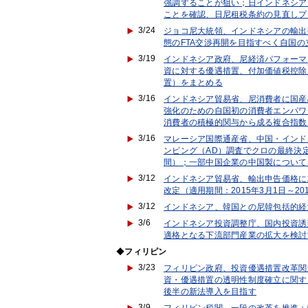
強調することが狙い；日インドネシア
ことを確認、日尼租税条約の見直しプ
3/24
ジョコ尼大統領、インドネシアの輸出
態のFTA交渉再開を目指すべく自国
3/19
インドネシア政府、尼経済パフォーマ
資に対する優遇措置、付加価値税控除
置）をまとめる
3/16
インドネシア貿易省、尼消費者に国産
強化のための自国初の消費者エンパワ
消費者の積極的関与から成る複合指数）
3/16
マレーシア国際通産省、中国・インド
ンピング（AD）調査でクロの最終決定（
間）；一部中国企業の中国製について
3/12
インドネシア貿易省、輸出申告価格に
改定（適用期間：2015年3月1日～201
3/12
インドネシア、韓国との尼韓包括的経済
3/6
インドネシア投資調整庁、国内投資誘
適格となる下流部門産業の拡大を検討
◆
フィリピン
3/23
フィリピン政府、投資優遇措置改革関
資・優遇措置の透明性制度確立に関す
後半の新法導入を目指す
3/9