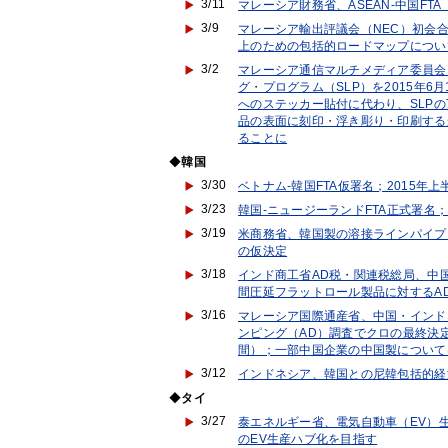
3/11
マレーシア財務省、ASEAN-中国FT
3/9
マレーシア輸出評議会（NEC）初会
上のための包括的ロードマップについ
3/2
マレーシア通信マルチメディア委員会
グ・プログラム（SLP）を2015年
へのステッカー貼付に代わり、SLP
品の表面に刻印・浮き彫り・印刷する
ることに
◆
韓国
3/30
ベトナム-韓国FTA仮署名；2015年
3/23
韓国-ニュージーランドFTA正式署
3/19
米商務省、韓国製の溶接ラインパイプ
の仮決定
3/18
インド商工省AD税・関連税総局、中
間圧延フラットロール製品に対するA
3/16
マレーシア国際通産省、中国・インド
ンピング（AD）調査でクロの最終決定（
間）；一部中国企業の中国製について
3/12
インドネシア、韓国との尼韓包括的経済
◆
タイ
3/27
泰エネルギー省、電気自動車（EV）生
のEV生産ハブ化を目指す