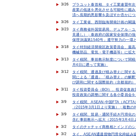
3/26
プラユット泰首相、タイ工業連盟年次
産業の低迷を悪化させる可能性に鑑み
済へ長期的悪影響を及ぼすか否かにつ
3/26
タイ工業省、西部臨海開発計画の閣議
3/23
タイ商務省外国貿易局、デュアル・ユ
見通し）；泰政府の国家安全保障の強
保理決議第1540号」遵守努力の一環
3/18
タイ特別経済開発区政策委員会、最高
機械部品、電気・電子機器等）に拡大
3/13
タイ税関、事前教示制度について関税
月4日に遡って実施）
3/12
タイ税関、通過及び積み替えに関する税
関による「通過」「積み替え」の解釈
び調和に関する国際規約（京都規約）
3/11
タイ投資委員会（BOI）、投資促進政
投資政策の調整に関する各小委員会を
3/9
タイ税関、ASEAN-中国FTA（AC
（2015年3月1日より実施）；複数
3/9
タイ税関、貿易・通関手続き円滑化の
含む事前教示へ拡大（2015年3月4日
3/2
タイのチャチャイ商務相とインドのシ
3/2
タイ、ASEAN通過貨物円滑化枠組み協