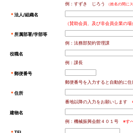
例：すずき じろう
（姓名の間に
＊
法人/組織名
（賛助会員、及び非会員企業の場
＊
所属部署/学部等
例：法務部契約管理課
役職名
例：課長
＊
郵便番号
郵便番号を入力すると自動的に住
＊
住所
番地以降の入力をお願いします
建物名
例：機械振興会館４０１号
※す
＊
TEL