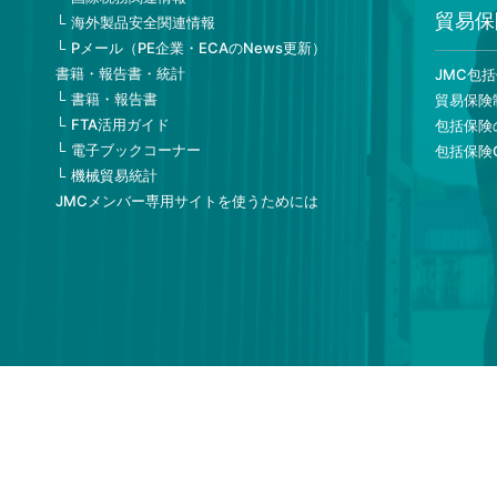
貿易保
海外製品安全関連情報
Pメール（PE企業・ECAのNews更新）
書籍・報告書・統計
JMC包
書籍・報告書
貿易保険
FTA活用ガイド
包括保険
電子ブックコーナー
包括保険
機械貿易統計
JMCメンバー専用サイトを使うためには