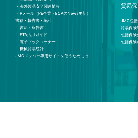
貿易保
海外製品安全関連情報
Pメール（PE企業・ECAのNews更新）
書籍・報告書・統計
JMC包
書籍・報告書
貿易保険
FTA活用ガイド
包括保険
電子ブックコーナー
包括保険
機械貿易統計
JMCメンバー専用サイトを使うためには