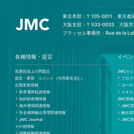
東京本部：〒105-0011 東京
大阪支部：〒533-0033 大
ブラッセル事務所：Rue de la Loi 82
各種情報・提言
イベン
貿易投資上の問題点
JMCセ
提言・要望・コメント（共同署名含む）
プログ
定期更新情報
ヨーロ
世界通商投資情報
エキス
知的財産権情報
JMC実
海外環境関連情報
JMC
安全保障輸出管理関連情報
輸出管
JMC Journal
JMC
その他情報
国際税務関連情報