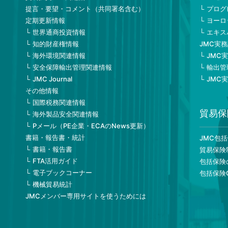
提言・要望・コメント（共同署名含む）
プログ
定期更新情報
ヨーロ
世界通商投資情報
エキス
知的財産権情報
JMC実
海外環境関連情報
JMC
安全保障輸出管理関連情報
輸出管
JMC Journal
JMC
その他情報
国際税務関連情報
貿易保
海外製品安全関連情報
Pメール（PE企業・ECAのNews更新）
書籍・報告書・統計
JMC包
書籍・報告書
貿易保険
FTA活用ガイド
包括保険
電子ブックコーナー
包括保険
機械貿易統計
JMCメンバー専用サイトを使うためには