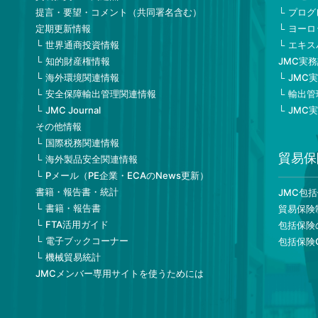
提言・要望・コメント（共同署名含む）
プログ
定期更新情報
ヨーロ
世界通商投資情報
エキス
知的財産権情報
JMC実
海外環境関連情報
JMC
安全保障輸出管理関連情報
輸出管
JMC Journal
JMC
その他情報
国際税務関連情報
貿易保
海外製品安全関連情報
Pメール（PE企業・ECAのNews更新）
書籍・報告書・統計
JMC包
書籍・報告書
貿易保険
FTA活用ガイド
包括保険
電子ブックコーナー
包括保険
機械貿易統計
JMCメンバー専用サイトを使うためには