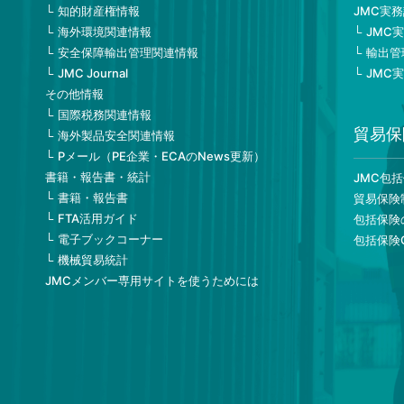
知的財産権情報
JMC実
海外環境関連情報
JMC
安全保障輸出管理関連情報
輸出管
JMC Journal
JMC
その他情報
国際税務関連情報
貿易保
海外製品安全関連情報
Pメール（PE企業・ECAのNews更新）
書籍・報告書・統計
JMC包
書籍・報告書
貿易保険
FTA活用ガイド
包括保険
電子ブックコーナー
包括保険
機械貿易統計
JMCメンバー専用サイトを使うためには