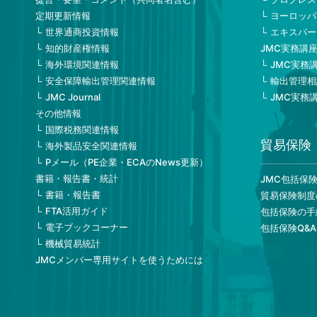
定期更新情報
ヨーロッパ
世界通商投資情報
エキスパー
知的財産権情報
JMC実務講
海外環境関連情報
JMC実務
安全保障輸出管理関連情報
輸出管理相
JMC Journal
JMC実務
その他情報
国際税務関連情報
貿易保険
海外製品安全関連情報
Pメール（PE企業・ECAのNews更新）
書籍・報告書・統計
JMC包括保
書籍・報告書
貿易保険制度
FTA活用ガイド
包括保険の手
電子ブックコーナー
包括保険Q&A
機械貿易統計
JMCメンバー専用サイトを使うためには