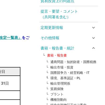
貿易投資上の問題点
提言・要望・コメント
（共同署名含む）
定期更新情報
改定一覧表」
をご
その他情報
書籍・報告書・統計
書籍・報告書
通商問題・知的財産・国際税務
輸出市場・投資
行日
国際競争力・経営戦略・IT
環境、基準認証・PL
 31日
輸出管理関係
貿易保険
プラント
機種別動向
組合出版物訂正のご案内