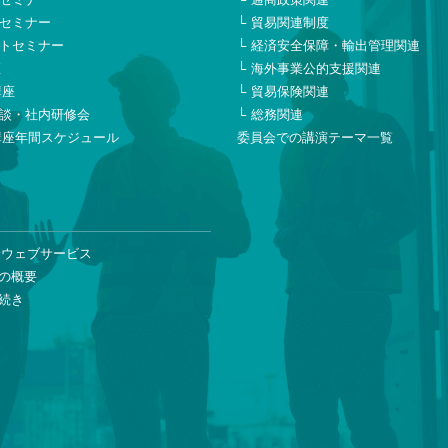
セミナー
貿易関連制度
トセミナー
経済安全保障・輸出管理関連
座
海外事業公的支援関連
講座
貿易保険関連
談・社内研修会
総務関連
講座年間スケジュール
委員会での講演テーマ一覧
険ウェブサービス
の概要
続き