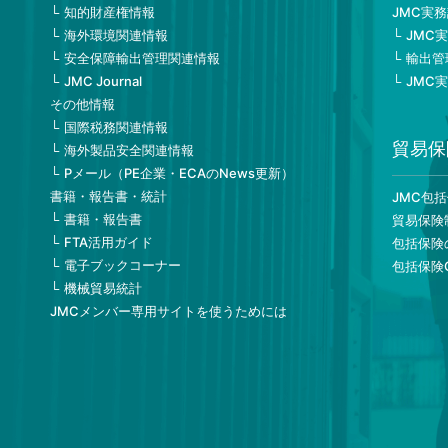
知的財産権情報
JMC実
海外環境関連情報
JMC
安全保障輸出管理関連情報
輸出管
JMC Journal
JMC
その他情報
国際税務関連情報
貿易保
海外製品安全関連情報
Pメール（PE企業・ECAのNews更新）
書籍・報告書・統計
JMC包
書籍・報告書
貿易保険
FTA活用ガイド
包括保険
電子ブックコーナー
包括保険
機械貿易統計
JMCメンバー専用サイトを使うためには