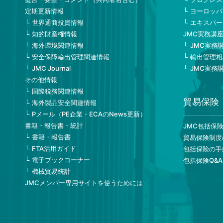
定期更新情報
ヨーロッパ
世界通商投資情報
エキスパー
知的財産権情報
JMC実務講
海外環境関連情報
JMC実務
安全保障輸出管理関連情報
輸出管理相
JMC Journal
JMC実務
その他情報
国際税務関連情報
貿易保険
海外製品安全関連情報
Pメール（PE企業・ECAのNews更新）
書籍・報告書・統計
JMC包括保
書籍・報告書
貿易保険制度
FTA活用ガイド
包括保険の手
電子ブックコーナー
包括保険Q&A
機械貿易統計
JMCメンバー専用サイトを使うためには