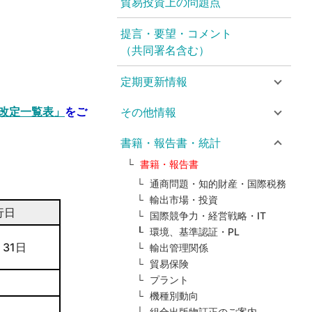
貿易投資上の問題点
提言・要望・コメント
（共同署名含む）
定期更新情報
改定一覧表」
をご
その他情報
書籍・報告書・統計
書籍・報告書
通商問題・知的財産・国際税務
輸出市場・投資
行日
国際競争力・経営戦略・IT
環境、基準認証・PL
 31日
輸出管理関係
貿易保険
プラント
機種別動向
組合出版物訂正のご案内