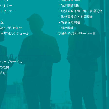
セミナー
貿易関連制度
トセミナー
経済安全保障・輸出管理関連
座
海外事業公的支援関連
講座
貿易保険関連
談・社内研修会
総務関連
講座年間スケジュール
委員会での講演テーマ一覧
険ウェブサービス
の概要
続き