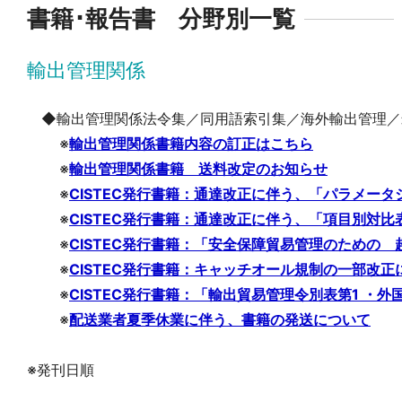
書籍･報告書 分野別一覧
輸出管理関係
◆輸出管理関係法令集／同用語索引集／海外輸出管理／
※
輸出管理関係書籍内容の訂正はこちら
※
輸出管理関係書籍 送料改定のお知らせ
※
CISTEC発行書籍：通達改正に伴う、「パラメー
※
CISTEC発行書籍：通達改正に伴う、「項目別対比
※
CISTEC発行書籍：「安全保障貿易管理のための 
※
CISTEC発行書籍：キャッチオール規制の一部改
※
CISTEC発行書籍：「輸出貿易管理令別表第1 ・外
※
配送業者夏季休業に伴う、書籍の発送について
※発刊日順