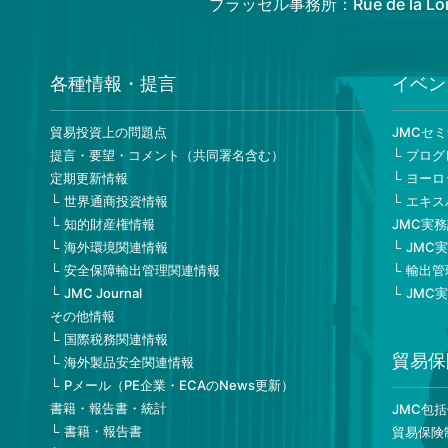
ブラッセル事務所：Rue de la Loi 82
各種情報・提言
イベン
貿易投資上の問題点
JMCセ
提言・要望・コメント（共同署名含む）
プログ
定期更新情報
ヨーロ
世界通商投資情報
エキス
知的財産権情報
JMC実
海外環境関連情報
JMC
安全保障輸出管理関連情報
輸出管
JMC Journal
JMC
その他情報
国際税務関連情報
貿易保
海外製品安全関連情報
Pメール（PE企業・ECAのNews更新）
書籍・報告書・統計
JMC包
書籍・報告書
貿易保険