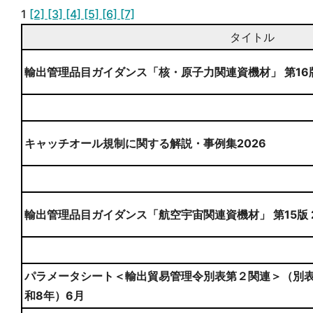
1
[2]
[3]
[4]
[5]
[6]
[7]
タイトル
輸出管理品目ガイダンス「核・原子力関連資機材」 第16
キャッチオール規制に関する解説・事例集2026
輸出管理品目ガイダンス「航空宇宙関連資機材」 第15版 
パラメータシート＜輸出貿易管理令別表第２関連＞（別表
和8年）6月