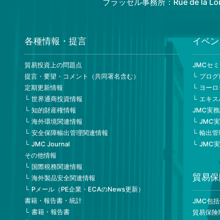
ブラッセル事務所：Rue de la Loi 82
各種情報・提言
イベン
貿易投資上の問題点
JMCセ
提言・要望・コメント（共同署名含む）
プログ
定期更新情報
ヨーロ
世界通商投資情報
エキス
知的財産権情報
JMC実
海外環境関連情報
JMC
安全保障輸出管理関連情報
輸出管
JMC Journal
JMC
その他情報
国際税務関連情報
貿易保
海外製品安全関連情報
Pメール（PE企業・ECAのNews更新）
書籍・報告書・統計
JMC包
書籍・報告書
貿易保険