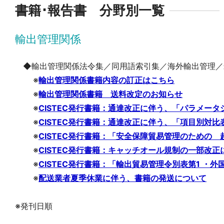
書籍･報告書 分野別一覧
輸出管理関係
◆輸出管理関係法令集／同用語索引集／海外輸出管理／
※
輸出管理関係書籍内容の訂正はこちら
※
輸出管理関係書籍 送料改定のお知らせ
※
CISTEC発行書籍：通達改正に伴う、「パラメー
※
CISTEC発行書籍：通達改正に伴う、「項目別対比
※
CISTEC発行書籍：「安全保障貿易管理のための 
※
CISTEC発行書籍：キャッチオール規制の一部改
※
CISTEC発行書籍：「輸出貿易管理令別表第1 ・外
※
配送業者夏季休業に伴う、書籍の発送について
※発刊日順