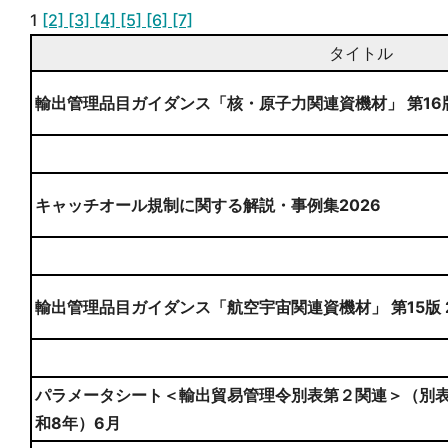
1
[2]
[3]
[4]
[5]
[6]
[7]
タイトル
輸出管理品目ガイダンス「核・原子力関連資機材」 第16
キャッチオール規制に関する解説・事例集2026
輸出管理品目ガイダンス「航空宇宙関連資機材」 第15版 
パラメータシート＜輸出貿易管理令別表第２関連＞（別表
和8年）6月