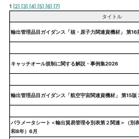
1
[2]
[3]
[4]
[5]
[6]
[7]
タイトル
輸出管理品目ガイダンス「核・原子力関連資機材」 第16
キャッチオール規制に関する解説・事例集2026
輸出管理品目ガイダンス「航空宇宙関連資機材」 第15版 
パラメータシート＜輸出貿易管理令別表第２関連＞（別表
和8年）6月