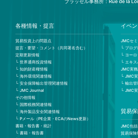
ブラッセル事務所：Rue de la Loi 82
各種情報・提言
イベン
貿易投資上の問題点
JMCセ
提言・要望・コメント（共同署名含む）
プログ
定期更新情報
ヨーロ
世界通商投資情報
エキス
知的財産権情報
JMC実
海外環境関連情報
JMC
安全保障輸出管理関連情報
輸出管
JMC Journal
JMC
その他情報
国際税務関連情報
貿易保
海外製品安全関連情報
Pメール（PE企業・ECAのNews更新）
書籍・報告書・統計
JMC包
書籍・報告書
貿易保険