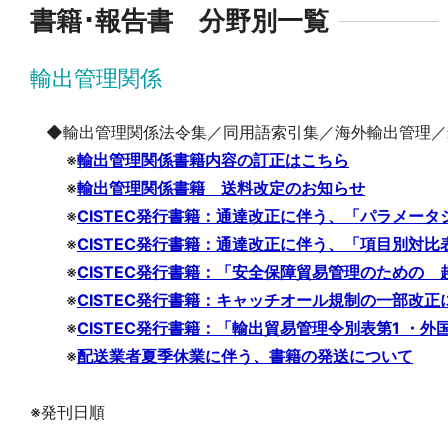
書籍･報告書 分野別一覧
輸出管理関係
◆輸出管理関係法令集／同用語索引集／海外輸出管理／
※
輸出管理関係書籍内容の訂正はこちら
※
輸出管理関係書籍 送料改定のお知らせ
※
CISTEC発行書籍：通達改正に伴う、「パラメー
※
CISTEC発行書籍：通達改正に伴う、「項目別対比
※
CISTEC発行書籍：「安全保障貿易管理のための 
※
CISTEC発行書籍：キャッチオール規制の一部改
※
CISTEC発行書籍：「輸出貿易管理令別表第1 ・外
※
配送業者夏季休業に伴う、書籍の発送について
※発刊日順