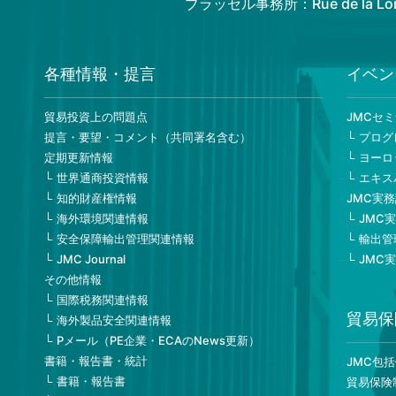
ブラッセル事務所：Rue de la Loi 82
各種情報・提言
イベン
貿易投資上の問題点
JMCセ
提言・要望・コメント（共同署名含む）
プログ
定期更新情報
ヨーロ
世界通商投資情報
エキス
知的財産権情報
JMC実
海外環境関連情報
JMC
安全保障輸出管理関連情報
輸出管
JMC Journal
JMC
その他情報
国際税務関連情報
貿易保
海外製品安全関連情報
Pメール（PE企業・ECAのNews更新）
書籍・報告書・統計
JMC包
書籍・報告書
貿易保険