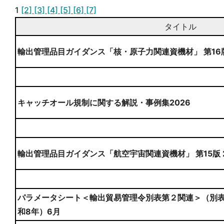
1
[2]
[3]
[4]
[5]
[6]
[7]
タイトル
輸出管理品目ガイダンス「核・原子力関連資機材」 第16
キャッチオール規制に関する解説・事例集2026
輸出管理品目ガイダンス「航空宇宙関連資機材」 第15版 
パラメータシート＜輸出貿易管理令別表第２関連＞（別表
和8年）6月