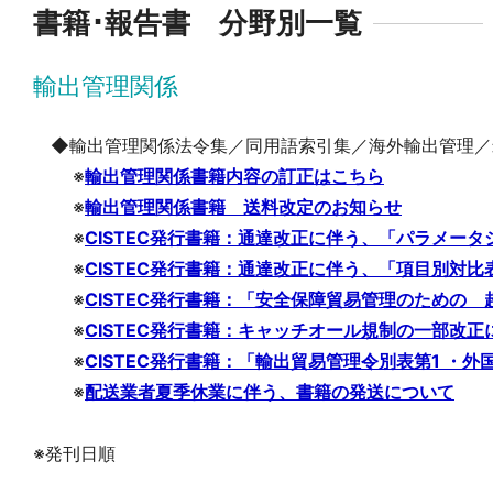
書籍･報告書 分野別一覧
輸出管理関係
◆輸出管理関係法令集／同用語索引集／海外輸出管理／
※
輸出管理関係書籍内容の訂正はこちら
※
輸出管理関係書籍 送料改定のお知らせ
※
CISTEC発行書籍：通達改正に伴う、「パラメー
※
CISTEC発行書籍：通達改正に伴う、「項目別対比
※
CISTEC発行書籍：「安全保障貿易管理のための 
※
CISTEC発行書籍：キャッチオール規制の一部改
※
CISTEC発行書籍：「輸出貿易管理令別表第1 ・外
※
配送業者夏季休業に伴う、書籍の発送について
※発刊日順