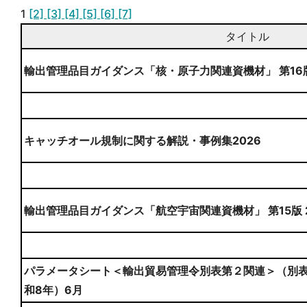
1
[2]
[3]
[4]
[5]
[6]
[7]
タイトル
輸出管理品目ガイダンス「核・原子力関連資機材」 第16
キャッチオール規制に関する解説・事例集2026
輸出管理品目ガイダンス「航空宇宙関連資機材」 第15版 
パラメータシート＜輸出貿易管理令別表第２関連＞（別表
和8年）6月