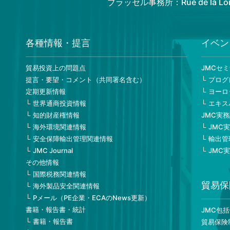
ブラッセル事務所：Rue de la Loi 82
各種情報・提言
イベン
貿易投資上の問題点
JMCセ
提言・要望・コメント（共同署名含む）
プログ
定期更新情報
ヨーロ
世界通商投資情報
エキス
知的財産権情報
JMC実
海外環境関連情報
JMC
安全保障輸出管理関連情報
輸出管
JMC Journal
JMC
その他情報
国際税務関連情報
貿易保
海外製品安全関連情報
Pメール（PE企業・ECAのNews更新）
書籍・報告書・統計
JMC包
書籍・報告書
貿易保険