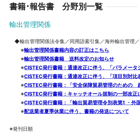
書籍･報告書 分野別一覧
輸出管理関係
◆輸出管理関係法令集／同用語索引集／海外輸出管理／
※
輸出管理関係書籍内容の訂正はこちら
※
輸出管理関係書籍 送料改定のお知らせ
※
CISTEC発行書籍：通達改正に伴う、「パラメー
※
CISTEC発行書籍：通達改正に伴う、「項目別対比
※
CISTEC発行書籍：「安全保障貿易管理のための 
※
CISTEC発行書籍：キャッチオール規制の一部改
※
CISTEC発行書籍：「輸出貿易管理令別表第1 ・外
※
配送業者夏季休業に伴う、書籍の発送について
※発刊日順