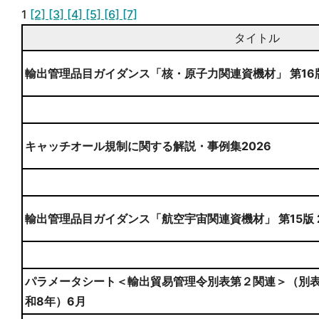
1
[2]
[3]
[4]
[5]
[6]
[7]
タイトル
輸出管理品目ガイダンス「核・原子力関連資機材」 第16
キャッチオール規制に関する解説・事例集2026
輸出管理品目ガイダンス「航空宇宙関連資機材」 第15版 
パラメータシート＜輸出貿易管理令別表第２関連＞（別表
和8年）6月