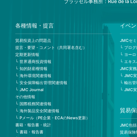
ブラッセル事務所：Rue de la Loi 82
各種情報・提言
イベン
貿易投資上の問題点
JMCセ
提言・要望・コメント（共同署名含む）
プログ
定期更新情報
ヨーロ
世界通商投資情報
エキス
知的財産権情報
JMC実
海外環境関連情報
JMC
安全保障輸出管理関連情報
輸出管
JMC Journal
JMC
その他情報
国際税務関連情報
貿易保
海外製品安全関連情報
Pメール（PE企業・ECAのNews更新）
書籍・報告書・統計
JMC包
書籍・報告書
貿易保険