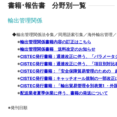
書籍･報告書 分野別一覧
輸出管理関係
◆輸出管理関係法令集／同用語索引集／海外輸出管理／
※
輸出管理関係書籍内容の訂正はこちら
※
輸出管理関係書籍 送料改定のお知らせ
※
CISTEC発行書籍：通達改正に伴う、「パラメー
※
CISTEC発行書籍：通達改正に伴う、「項目別対比
※
CISTEC発行書籍：「安全保障貿易管理のための 
※
CISTEC発行書籍：キャッチオール規制の一部改
※
CISTEC発行書籍：「輸出貿易管理令別表第1 ・外
※
配送業者夏季休業に伴う、書籍の発送について
※発刊日順