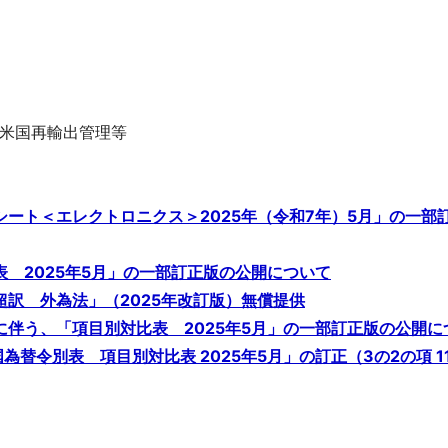
米国再輸出管理等
タシート＜エレクトロニクス＞2025年（令和7年）5月」の一部
表 2025年5月」の一部訂正版の公開について
超訳 外為法」（2025年改訂版）無償提供
正に伴う、「項目別対比表 2025年5月」の一部訂正版の公開に
国為替令別表 項目別対比表 2025年5月」の訂正（3の2の項 1