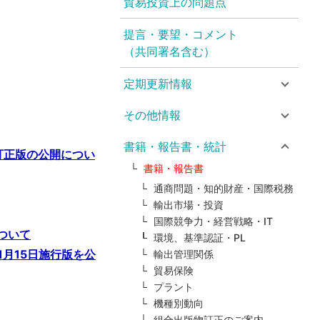
貿易投資上の問題点
提言・要望・コメント
（共同署名含む）
定期更新情報
その他情報
書籍・報告書・統計
訂正版の公開につい
書籍・報告書
通商問題・知的財産・国際税務
輸出市場・投資
国際競争力・経営戦略・IT
ついて
環境、基準認証・PL
1月15日施行版を公
輸出管理関係
貿易保険
プラント
機種別動向
組合出版物訂正のご案内