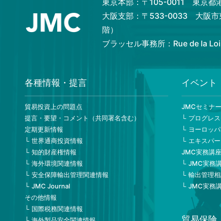
東京本部：〒105-0011 東京
大阪支部：〒533-0033 大阪
階）
ブラッセル事務所：Rue de la Loi 82,
各種情報・提言
イベント
貿易投資上の問題点
JMCセミナ
提言・要望・コメント（共同署名含む）
プログレス
定期更新情報
ヨーロッパ
世界通商投資情報
エキスパー
知的財産権情報
JMC実務講
海外環境関連情報
JMC実務
安全保障輸出管理関連情報
輸出管理相
JMC Journal
JMC実務
その他情報
国際税務関連情報
貿易保険
海外製品安全関連情報