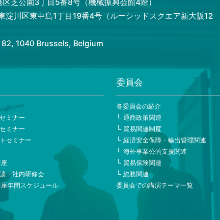
都港区芝公園3丁目5番8号（機械振興会館4階）
市東淀川区東中島1丁目19番4号（ルーシッドスクエア新大阪12
 1040 Brussels, Belgium
委員会
ー
各委員会の紹介
セミナー
通商政策関連
セミナー
貿易関連制度
トセミナー
経済安全保障・輸出管理関連
座
海外事業公的支援関連
講座
貿易保険関連
談・社内研修会
総務関連
講座年間スケジュール
委員会での講演テーマ一覧