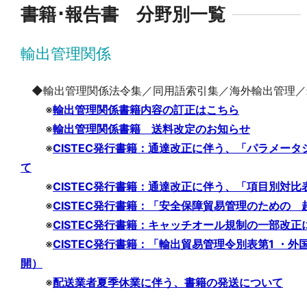
書籍･報告書 分野別一覧
輸出管理関係
◆輸出管理関係法令集／同用語索引集／海外輸出管理／
※
輸出管理関係書籍内容の訂正はこちら
※
輸出管理関係書籍 送料改定のお知らせ
※
CISTEC発行書籍：通達改正に伴う、「パラメー
て
※
CISTEC発行書籍：通達改正に伴う、「項目別対比
※
CISTEC発行書籍：「安全保障貿易管理のための 
※
CISTEC発行書籍：キャッチオール規制の一部改
※
CISTEC発行書籍：「輸出貿易管理令別表第1 ・外
開）
※
配送業者夏季休業に伴う、書籍の発送について