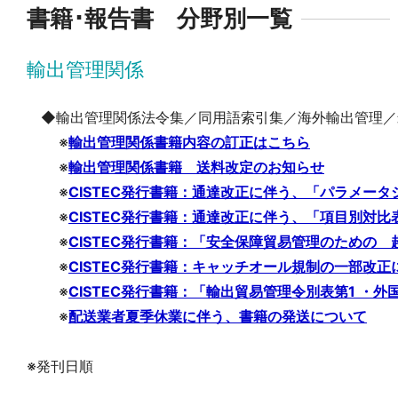
書籍･報告書 分野別一覧
輸出管理関係
◆輸出管理関係法令集／同用語索引集／海外輸出管理／
※
輸出管理関係書籍内容の訂正はこちら
※
輸出管理関係書籍 送料改定のお知らせ
※
CISTEC発行書籍：通達改正に伴う、「パラメー
※
CISTEC発行書籍：通達改正に伴う、「項目別対比
※
CISTEC発行書籍：「安全保障貿易管理のための 
※
CISTEC発行書籍：キャッチオール規制の一部改
※
CISTEC発行書籍：「輸出貿易管理令別表第1 ・外
※
配送業者夏季休業に伴う、書籍の発送について
※発刊日順