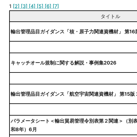
1
[2]
[3]
[4]
[5]
[6]
[7]
タイトル
輸出管理品目ガイダンス「核・原子力関連資機材」 第16
キャッチオール規制に関する解説・事例集2026
輸出管理品目ガイダンス「航空宇宙関連資機材」 第15版 
パラメータシート＜輸出貿易管理令別表第２関連＞（別表
和8年）6月