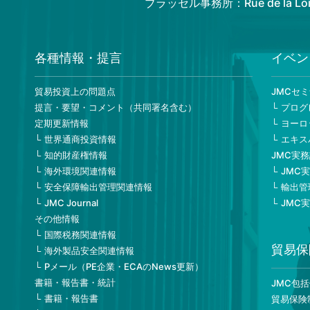
ブラッセル事務所：Rue de la Loi 82
各種情報・提言
イベン
貿易投資上の問題点
JMCセ
提言・要望・コメント（共同署名含む）
プログ
定期更新情報
ヨーロ
世界通商投資情報
エキス
知的財産権情報
JMC実
海外環境関連情報
JMC
安全保障輸出管理関連情報
輸出管
JMC Journal
JMC
その他情報
国際税務関連情報
貿易保
海外製品安全関連情報
Pメール（PE企業・ECAのNews更新）
書籍・報告書・統計
JMC包
書籍・報告書
貿易保険