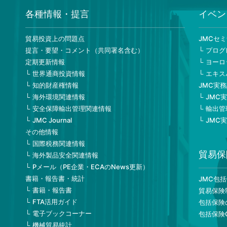
各種情報・提言
イベン
貿易投資上の問題点
JMCセ
提言・要望・コメント（共同署名含む）
プログ
定期更新情報
ヨーロ
世界通商投資情報
エキス
知的財産権情報
JMC実
海外環境関連情報
JMC
安全保障輸出管理関連情報
輸出管
JMC Journal
JMC
その他情報
国際税務関連情報
貿易保
海外製品安全関連情報
Pメール（PE企業・ECAのNews更新）
書籍・報告書・統計
JMC包
書籍・報告書
貿易保険
FTA活用ガイド
包括保険
電子ブックコーナー
包括保険
機械貿易統計