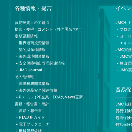
各種情報・提言
イベン
貿易投資上の問題点
JMCセ
提言・要望・コメント（共同署名含む）
プログ
定期更新情報
ヨーロ
世界通商投資情報
エキス
知的財産権情報
JMC実
海外環境関連情報
JMC
安全保障輸出管理関連情報
輸出管
JMC Journal
JMC
その他情報
国際税務関連情報
貿易保
海外製品安全関連情報
Pメール（PE企業・ECAのNews更新）
書籍・報告書・統計
JMC包
書籍・報告書
貿易保険
FTA活用ガイド
包括保険
電子ブックコーナー
包括保険
機械貿易統計