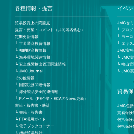
各種情報・提言
イベン
貿易投資上の問題点
JMCセ
提言・要望・コメント（共同署名含む）
プログ
定期更新情報
ヨーロ
世界通商投資情報
エキス
知的財産権情報
JMC実
海外環境関連情報
JMC
安全保障輸出管理関連情報
輸出管
JMC Journal
JMC
その他情報
国際税務関連情報
貿易保
海外製品安全関連情報
Pメール（PE企業・ECAのNews更新）
書籍・報告書・統計
JMC包
書籍・報告書
貿易保険
FTA活用ガイド
包括保険
電子ブックコーナー
包括保険
機械貿易統計