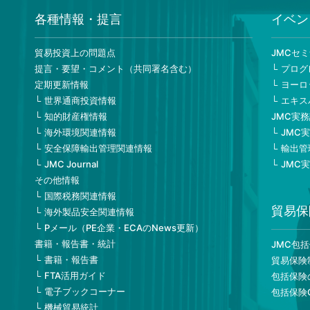
各種情報・提言
イベン
貿易投資上の問題点
JMCセ
提言・要望・コメント（共同署名含む）
プログ
定期更新情報
ヨーロ
世界通商投資情報
エキス
知的財産権情報
JMC実
海外環境関連情報
JMC
安全保障輸出管理関連情報
輸出管
JMC Journal
JMC
その他情報
国際税務関連情報
貿易保
海外製品安全関連情報
Pメール（PE企業・ECAのNews更新）
書籍・報告書・統計
JMC包
書籍・報告書
貿易保険
FTA活用ガイド
包括保険
電子ブックコーナー
包括保険
機械貿易統計