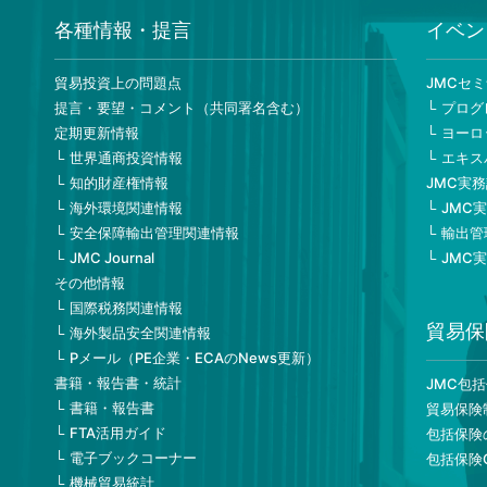
各種情報・提言
イベン
貿易投資上の問題点
JMCセ
提言・要望・コメント（共同署名含む）
プログ
定期更新情報
ヨーロ
世界通商投資情報
エキス
知的財産権情報
JMC実
海外環境関連情報
JMC
安全保障輸出管理関連情報
輸出管
JMC Journal
JMC
その他情報
国際税務関連情報
貿易保
海外製品安全関連情報
Pメール（PE企業・ECAのNews更新）
書籍・報告書・統計
JMC包
書籍・報告書
貿易保険
FTA活用ガイド
包括保険
電子ブックコーナー
包括保険
機械貿易統計