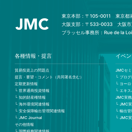
東京本部：〒105-0011 東京
大阪支部：〒533-0033 大
ブラッセル事務所：Rue de la Loi 82
各種情報・提言
イベン
貿易投資上の問題点
JMCセ
提言・要望・コメント（共同署名含む）
プログ
定期更新情報
ヨーロ
世界通商投資情報
エキス
知的財産権情報
JMC実
海外環境関連情報
JMC
安全保障輸出管理関連情報
輸出管
JMC Journal
JMC
その他情報
国際税務関連情報