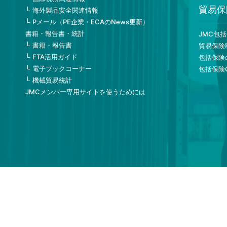
貿易保
海外製品安全関連情報
Pメール（PE企業・ECAのNews更新）
書籍・報告書・統計
JMC包
書籍・報告書
貿易保険
FTA活用ガイド
包括保険
電子ブックコーナー
包括保険
機械貿易統計
JMCメンバー専用サイトを使うためには