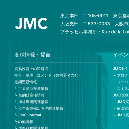
東京本部：〒105-0011 東京
大阪支部：〒533-0033 大
ブラッセル事務所：Rue de la Loi 82
各種情報・提言
イベン
貿易投資上の問題点
JMCセ
提言・要望・コメント（共同署名含む）
プログ
定期更新情報
ヨーロ
世界通商投資情報
エキス
知的財産権情報
JMC実
海外環境関連情報
JMC
安全保障輸出管理関連情報
輸出管
JMC Journal
JMC
その他情報
国際税務関連情報