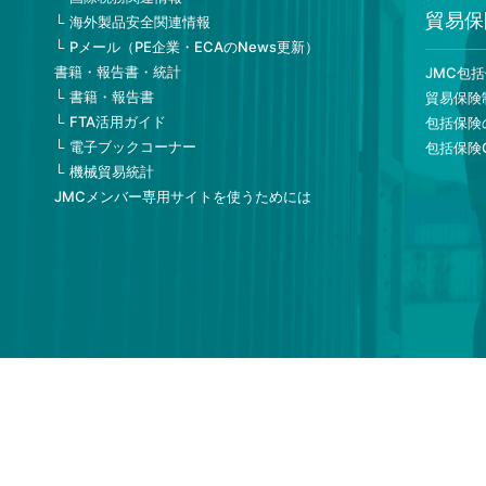
貿易保
海外製品安全関連情報
Pメール（PE企業・ECAのNews更新）
書籍・報告書・統計
JMC包
書籍・報告書
貿易保険
FTA活用ガイド
包括保険
電子ブックコーナー
包括保険
機械貿易統計
JMCメンバー専用サイトを使うためには