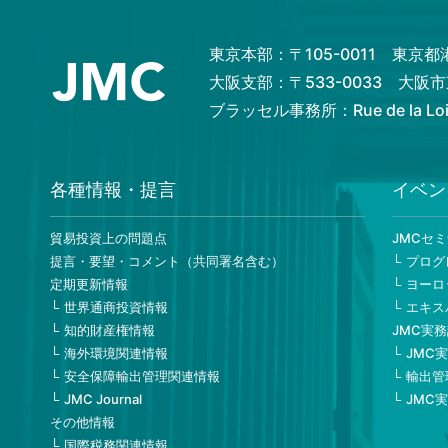
東京本部：〒105-0011 東京
大阪支部：〒533-0033 大
ブラッセル事務所：Rue de la Loi 82
各種情報・提言
イベン
貿易投資上の問題点
JMCセ
提言・要望・コメント（共同署名含む）
プログ
定期更新情報
ヨーロ
世界通商投資情報
エキス
知的財産権情報
JMC実
海外環境関連情報
JMC
安全保障輸出管理関連情報
輸出管
JMC Journal
JMC
その他情報
国際税務関連情報