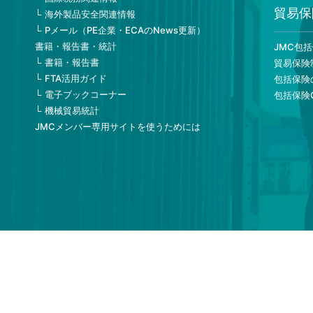
貿易保
海外製品安全関連情報
Pメール（PE企業・ECAのNews更新）
書籍・報告書・統計
JMC包
書籍・報告書
貿易保険
FTA活用ガイド
包括保険
電子ブックコーナー
包括保険
機械貿易統計
JMCメンバー専用サイトを使うためには