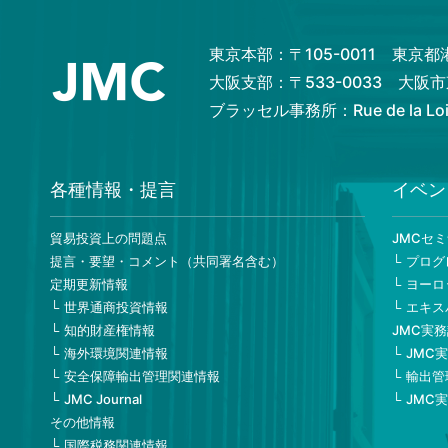
東京本部：〒105-0011 東京
大阪支部：〒533-0033 大
ブラッセル事務所：Rue de la Loi 82
各種情報・提言
イベン
貿易投資上の問題点
JMCセ
提言・要望・コメント（共同署名含む）
プログ
定期更新情報
ヨーロ
世界通商投資情報
エキス
知的財産権情報
JMC実
海外環境関連情報
JMC
安全保障輸出管理関連情報
輸出管
JMC Journal
JMC
その他情報
国際税務関連情報