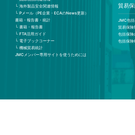
貿易保
海外製品安全関連情報
Pメール（PE企業・ECAのNews更新）
書籍・報告書・統計
JMC包
書籍・報告書
貿易保険
FTA活用ガイド
包括保険
電子ブックコーナー
包括保険
機械貿易統計
JMCメンバー専用サイトを使うためには