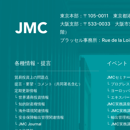
東京本部：〒105-0011 東京
大阪支部：〒533-0033 大阪
階）
ブラッセル事務所：Rue de la Loi 82,
各種情報・提言
イベント
貿易投資上の問題点
JMCセミナ
提言・要望・コメント（共同署名含む）
プログレス
定期更新情報
ヨーロッパ
世界通商投資情報
エキスパー
知的財産権情報
JMC実務講
海外環境関連情報
JMC実務
安全保障輸出管理関連情報
輸出管理相
JMC Journal
JMC実務