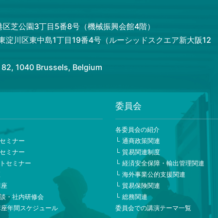
都港区芝公園3丁目5番8号（機械振興会館4階）
市東淀川区東中島1丁目19番4号（ルーシッドスクエア新大阪12
 1040 Brussels, Belgium
委員会
ー
各委員会の紹介
セミナー
通商政策関連
セミナー
貿易関連制度
トセミナー
経済安全保障・輸出管理関連
座
海外事業公的支援関連
講座
貿易保険関連
談・社内研修会
総務関連
講座年間スケジュール
委員会での講演テーマ一覧