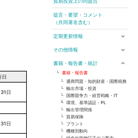
貿易投資上の問題点
提言・要望・コメント
（共同署名含む）
定期更新情報
その他情報
書籍・報告書・統計
書籍・報告書
行日
通商問題・知的財産・国際税務
輸出市場・投資
 31日
国際競争力・経営戦略・IT
環境、基準認証・PL
輸出管理関係
貿易保険
 31日
プラント
機種別動向
組合出版物訂正のご案内