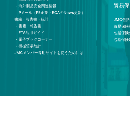
貿易保
海外製品安全関連情報
Pメール（PE企業・ECAのNews更新）
書籍・報告書・統計
JMC包
書籍・報告書
貿易保険
FTA活用ガイド
包括保険
電子ブックコーナー
包括保険
機械貿易統計
JMCメンバー専用サイトを使うためには