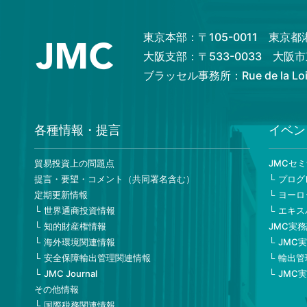
東京本部：〒105-0011 東京
大阪支部：〒533-0033 大
ブラッセル事務所：Rue de la Loi 82
各種情報・提言
イベン
貿易投資上の問題点
JMCセ
提言・要望・コメント（共同署名含む）
プログ
定期更新情報
ヨーロ
世界通商投資情報
エキス
知的財産権情報
JMC実
海外環境関連情報
JMC
安全保障輸出管理関連情報
輸出管
JMC Journal
JMC
その他情報
国際税務関連情報