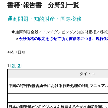
書籍･報告書 分野別一覧
通商問題・知的財産・国際税務
◆通商問題全般／アンチダンピング／知的財産権／移転
※
今般価格の改定をさせて頂く書籍等につき、現行価
※発刊日順
1
[2]
[3]
タイトル
中国の特許権侵害紛争における行政処理の利用マニュア
日本の製造業がIoTビジネスを展開するための特許戦略 ～