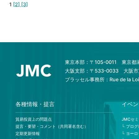
1
[2]
[3]
東京本部：〒105-0011 東京
大阪支部：〒533-0033 大
ブラッセル事務所：Rue de la Loi 82
各種情報・提言
イベン
貿易投資上の問題点
JMCセ
提言・要望・コメント（共同署名含む）
プログ
定期更新情報
ヨーロ