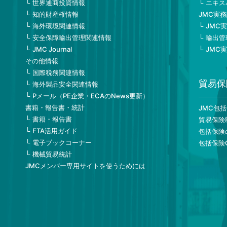
世界通商投資情報
エキス
知的財産権情報
JMC実
海外環境関連情報
JMC
安全保障輸出管理関連情報
輸出管
JMC Journal
JMC
その他情報
国際税務関連情報
貿易保
海外製品安全関連情報
Pメール（PE企業・ECAのNews更新）
書籍・報告書・統計
JMC包
書籍・報告書
貿易保険
FTA活用ガイド
包括保険
電子ブックコーナー
包括保険
機械貿易統計
JMCメンバー専用サイトを使うためには